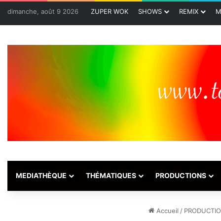
dimanche, août 9 2026
ZUPER WOK
SHOWS
REMIX
M
MEDIATHÈQUE
THÉMATIQUES
PRODUCTIONS
Accueil
/
PRODUCTI