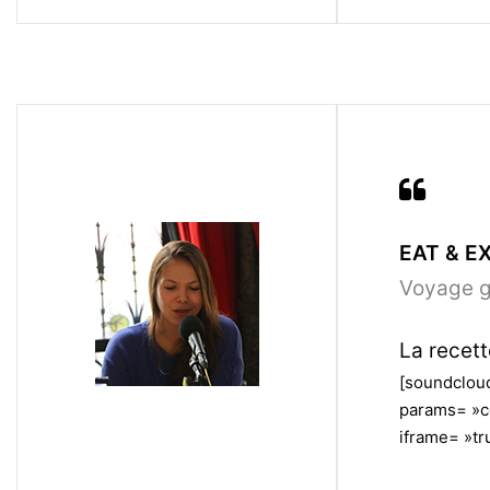
EAT & E
Voyage gu
La recett
[soundcloud
params= »c
iframe= »tru