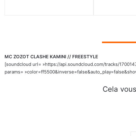
▬▬▬▬▬▬▬
MC ZOZOT CLASHE KAMINI // FREESTYLE
[soundcloud url= »https://api.soundcloud.com/tracks/1700
params= »color=ff5500&inverse=false&auto_play=false&show_
Cela vous