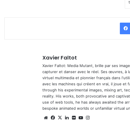
Xavier Faltot
Xavier Faltot: Media Mutant, brille par ses imag
capturer et danser avec le réel. Ses œuvres, à 
virtuel multimedia et pionnier français dans l'utili
avec les machines qui créent en vrai, il joue et
through his experimental images, mixing art, t
reality. His works, both provocative and captiva
use of web tools, he has always awaited the arriv
bespoke animated worlds or unfamiliar virtual u
We
Fa
X
Lin
Fli
Yo
Ins
bsi
ce
ke
ckr
uT
tag