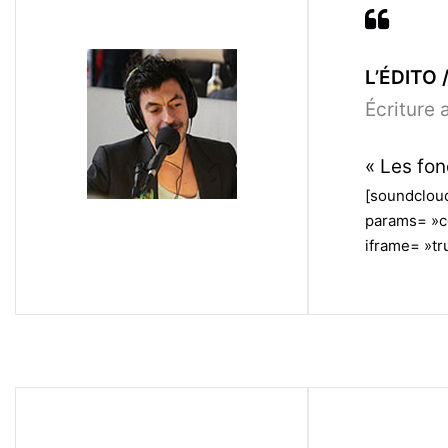
L’ÉDITO /
Écriture 
« Les fon
[soundclou
params= »c
iframe= »tru