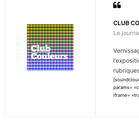
CLUB COU
Le journa
Vernissa
l’exposit
rubrique
[soundclou
params= »c
iframe= »tru