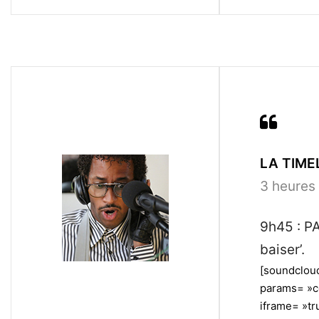
LA TIMEL
3 heures 
9h45 : PA
baiser’.
[soundclou
params= »c
iframe= »tru