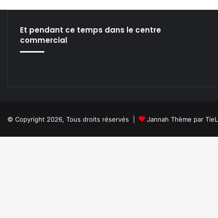
te
bo
din
ub
ra
ok
e
m
Et pendant ce temps dans le centre
commercial
© Copyright 2026, Tous droits réservés |
Jannah Thème par Tie