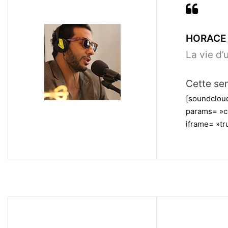
HORACE 
La vie d’
Cette sem
[soundclou
params= »c
iframe= »tru