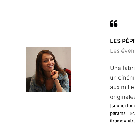
LES PÉPI
Les évén
Une fabr
un cinéma
aux mille
originale
[soundclou
params= »c
iframe= »tru