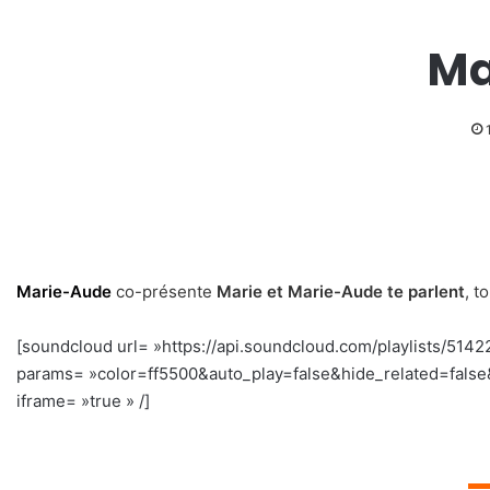
Ma
Marie-Aude
co-présente
Marie et Marie-Aude te parlent
, t
[soundcloud url= »https://api.soundcloud.com/playlists/514
params= »color=ff5500&auto_play=false&hide_related=fal
iframe= »true » /]
▬