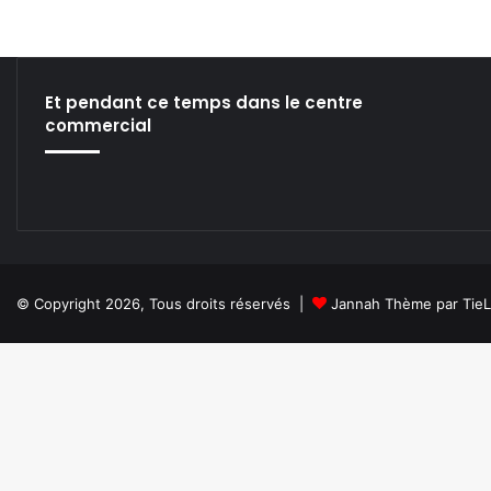
bsi
ce
ke
ckr
uT
tag
te
bo
din
ub
ra
ok
e
m
Et pendant ce temps dans le centre
commercial
© Copyright 2026, Tous droits réservés |
Jannah Thème par Tie