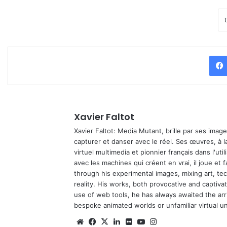
Xavier Faltot
Xavier Faltot: Media Mutant, brille par ses imag
capturer et danser avec le réel. Ses œuvres, à 
virtuel multimedia et pionnier français dans l'utili
avec les machines qui créent en vrai, il joue et
through his experimental images, mixing art, t
reality. His works, both provocative and captiva
use of web tools, he has always awaited the arriv
bespoke animated worlds or unfamiliar virtual u
We
Fa
X
Lin
Fli
Yo
Ins