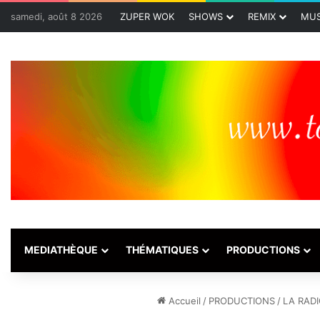
samedi, août 8 2026
ZUPER WOK
SHOWS
REMIX
MUS
MEDIATHÈQUE
THÉMATIQUES
PRODUCTIONS
Accueil
/
PRODUCTIONS
/
LA RAD