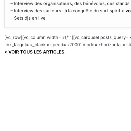
– Interview des organisateurs, des bénévoles, des stands :
– Interview des surfeurs : à la conquête du surf spirit >
vo
– Sets djs en live
[vc_row][vc_column width= »1/1″][vc_carousel posts_query= »s
link_target= »_blank » speed= »2000″ mode= »horizontal » s
> VOIR TOUS LES ARTICLES.