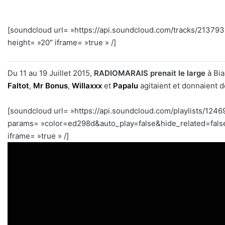
[soundcloud url= »https://api.soundcloud.com/tracks/2137
height= »20″ iframe= »true » /]
Du 11 au 19 Juillet 2015,
RADIOMARAIS prenait le large
à Biar
Faltot
,
Mr Bonus
,
Willaxxx
et
Papalu
agitaient et donnaient d
[soundcloud url= »https://api.soundcloud.com/playlists/124
params= »color=ed298d&auto_play=false&hide_related=fal
iframe= »true » /]