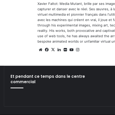
Xavier Faltot: Media Mutant, brille par ses imag
capturer et danser avec le réel. Ses œuvres, à 
virtuel multimedia et pionnier français dans l'utili
avec les machines qui créent en vrai, il joue et
through his experimental images, mixing art, t
reality. His works, both provocative and captiva
use of web tools, he has always awaited the arriv
bespoke animated worlds or unfamiliar virtual u
We
Fa
X
Lin
Fli
Yo
Ins
bsi
ce
ke
ckr
uT
tag
te
bo
din
ub
ra
ok
e
m
Et pendant ce temps dans le centre
commercial