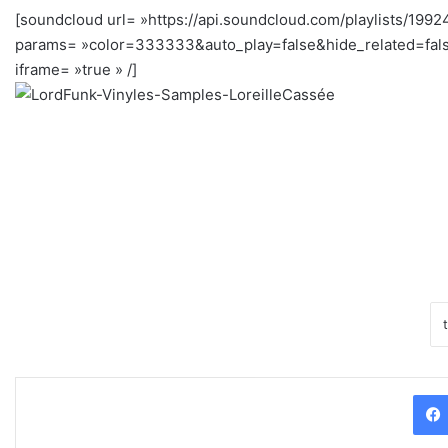
[soundcloud url= »https://api.soundcloud.com/playlists/199
params= »color=333333&auto_play=false&hide_related=fal
iframe= »true » /]