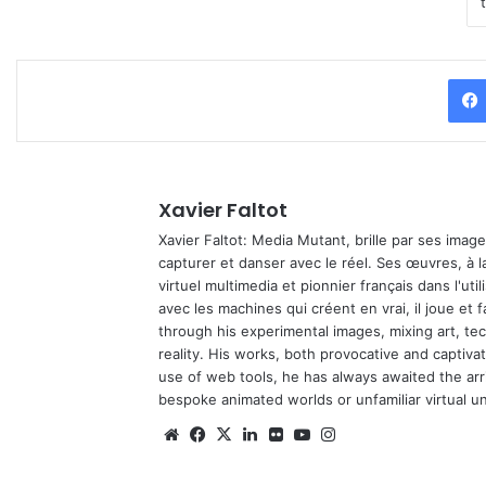
Xavier Faltot
Xavier Faltot: Media Mutant, brille par ses imag
capturer et danser avec le réel. Ses œuvres, à 
virtuel multimedia et pionnier français dans l'utili
avec les machines qui créent en vrai, il joue et
through his experimental images, mixing art, t
reality. His works, both provocative and captiva
use of web tools, he has always awaited the arriv
bespoke animated worlds or unfamiliar virtual u
We
Fa
X
Lin
Fli
Yo
Ins
bsi
ce
ke
ckr
uT
tag