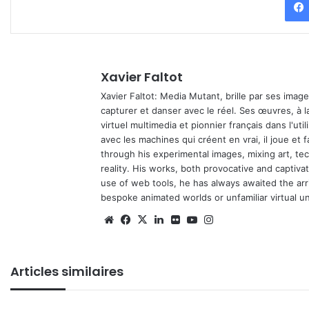
Xavier Faltot
Xavier Faltot: Media Mutant, brille par ses imag
capturer et danser avec le réel. Ses œuvres, à 
virtuel multimedia et pionnier français dans l'utili
avec les machines qui créent en vrai, il joue et
through his experimental images, mixing art, t
reality. His works, both provocative and captiva
use of web tools, he has always awaited the arriv
bespoke animated worlds or unfamiliar virtual u
We
Fa
X
Lin
Fli
Yo
Ins
bsi
ce
ke
ckr
uT
tag
te
bo
din
ub
ra
Articles similaires
ok
e
m