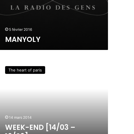
5 février 2016
MANYOLY
The heart of paris
14 mars 2014
WEEK-END [14/03 –