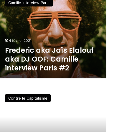
Camille interview Paris
4 février 2021
Frederic aka Jaïs Elalouf
aka DJ OOF: Camille
interview Paris #2
Contre le Capitalisme