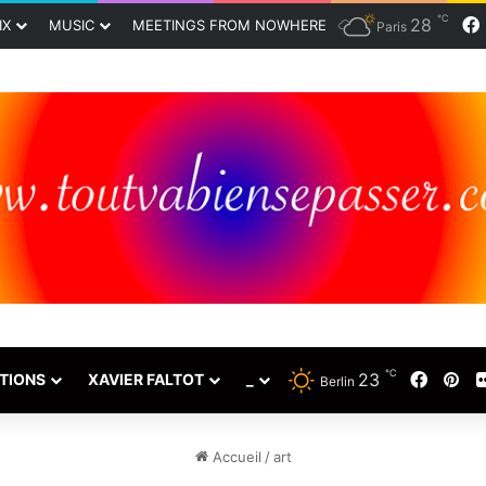
℃
28
IX
MUSIC
MEETINGS FROM NOWHERE
Paris
℃
23
Faceb
Pin
TIONS
XAVIER FALTOT
_
Berlin
Accueil
/
art