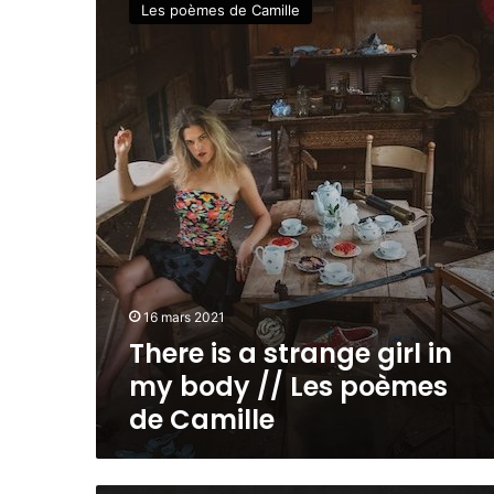
Les poèmes de Camille
s
e
-
r
m
e
ê
i
m
s
e
a
s
s
?
t
3
r
h
a
d
n
’
g
é
e
m
16 mars 2021
g
i
i
There is a strange girl in
s
r
my body // Les poèmes
s
l
i
de Camille
i
o
n
n
m
e
y