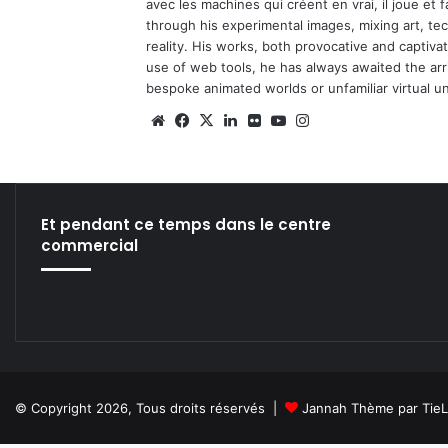
avec les machines qui créent en vrai, il joue et
through his experimental images, mixing art, t
reality. His works, both provocative and captiva
use of web tools, he has always awaited the arriv
bespoke animated worlds or unfamiliar virtual u
Website
Facebook
X
Linkedin
Flickr
YouTube
Instagram
Et pendant ce temps dans le centre
commercial
© Copyright 2026, Tous droits réservés |
Jannah Thème par Tie