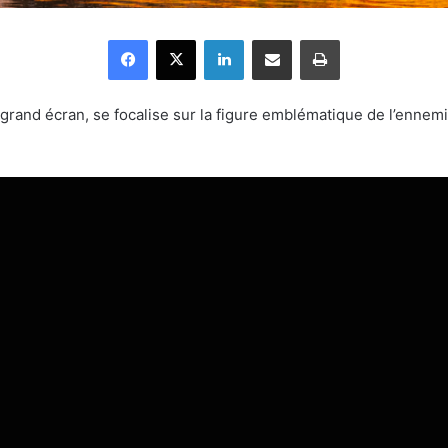
Facebook
X
Linkedin
Partager par email
Imprimer
r grand écran, se focalise sur la figure emblématique de l’ennemi 
.