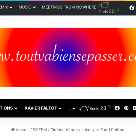
EMIX
MUSIC
MEETINGS FROM NOWHERE
℃
20
Paris
℃
Faceb
Pin
23
TIONS
XAVIER FALTOT
_
Berlin
Accueil
/
FISTFM
/
Cinémathèque
/
Joker par Todd Phillips.