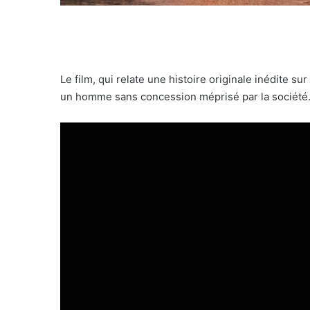
Le film, qui relate une histoire originale inédite su
un homme sans concession méprisé par la société