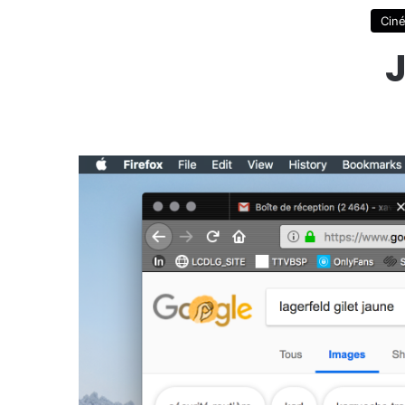
Cin
J