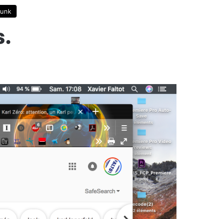
unk
s.