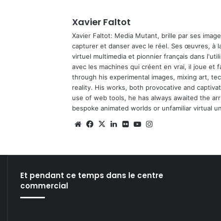
Xavier Faltot
Xavier Faltot: Media Mutant, brille par ses imag
capturer et danser avec le réel. Ses œuvres, à 
virtuel multimedia et pionnier français dans l'utili
avec les machines qui créent en vrai, il joue et
through his experimental images, mixing art, t
reality. His works, both provocative and captiva
use of web tools, he has always awaited the arriv
bespoke animated worlds or unfamiliar virtual u
We
Fa
X
Lin
Fli
Yo
Ins
bsi
ce
ke
ckr
uT
tag
te
bo
din
ub
ra
ok
e
m
Et pendant ce temps dans le centre
commercial