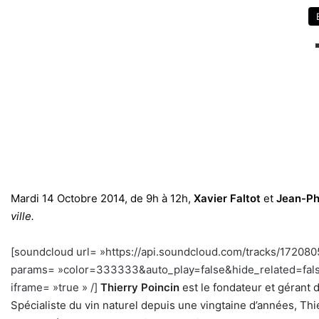
Mardi 14 Octobre 2014, de 9h à 12h,
Xavier Faltot
et
Jean-Ph
ville
.
[soundcloud url= »https://api.soundcloud.com/tracks/172080
params= »color=333333&auto_play=false&hide_related=fal
iframe= »true » /]
Thierry Poincin
est le fondateur et gérant 
Spécialiste du vin naturel depuis une vingtaine d’années, Thi