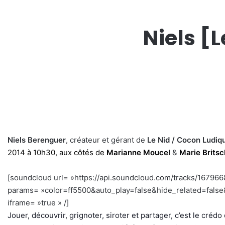
Niels [
Niels Berenguer
, créateur et gérant de
Le Nid / Cocon Ludiq
2014 à 10h30, aux côtés de
Marianne Moucel
&
Marie Britsc
[soundcloud url= »https://api.soundcloud.com/tracks/16796
params= »color=ff5500&auto_play=false&hide_related=fal
iframe= »true » /]
–
Jouer, découvrir, grignoter, siroter et partager, c’est le créd