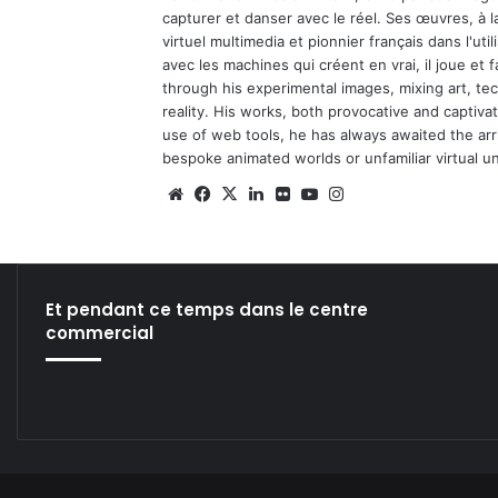
capturer et danser avec le réel. Ses œuvres, à 
virtuel multimedia et pionnier français dans l'utili
avec les machines qui créent en vrai, il joue et
through his experimental images, mixing art, t
reality. His works, both provocative and captiva
use of web tools, he has always awaited the arriv
bespoke animated worlds or unfamiliar virtual u
We
Fa
X
Lin
Fli
Yo
Ins
bsi
ce
ke
ckr
uT
tag
te
bo
din
ub
ra
ok
e
m
Et pendant ce temps dans le centre
commercial