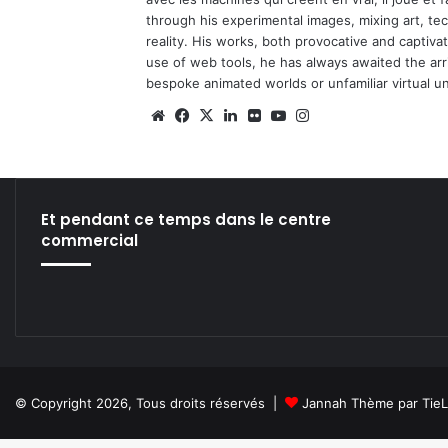
through his experimental images, mixing art, t
reality. His works, both provocative and captiva
use of web tools, he has always awaited the arriv
bespoke animated worlds or unfamiliar virtual u
We
Fa
X
Lin
Fli
Yo
Ins
bsi
ce
ke
ckr
uT
tag
te
bo
din
ub
ra
ok
e
m
Et pendant ce temps dans le centre
commercial
© Copyright 2026, Tous droits réservés |
Jannah Thème par Tie