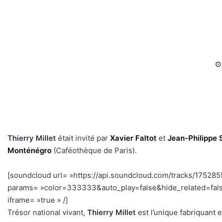
Thierry Millet
était invité par
Xavier Faltot
et
Jean-Philippe
Monténégro
(Caféothèque de Paris).
[soundcloud url= »https://api.soundcloud.com/tracks/17528
params= »color=333333&auto_play=false&hide_related=fal
iframe= »true » /]
–
Trésor national vivant,
Thierry Millet
est l’unique fabriquant 