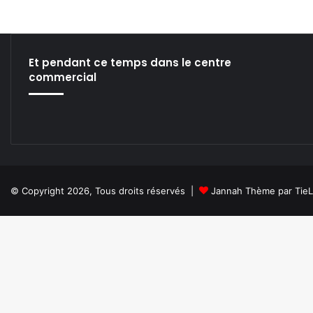
bsi
ce
ke
ckr
uT
tag
te
bo
din
ub
ra
ok
e
m
Et pendant ce temps dans le centre
commercial
© Copyright 2026, Tous droits réservés |
Jannah Thème par Tie