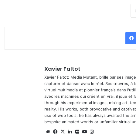
Xavier Faltot
Xavier Faltot: Media Mutant, brille par ses imag
capturer et danser avec le réel. Ses œuvres, à 
virtuel multimedia et pionnier français dans l'utili
avec les machines qui créent en vrai, il joue et
through his experimental images, mixing art, t
reality. His works, both provocative and captiva
use of web tools, he has always awaited the arriv
bespoke animated worlds or unfamiliar virtual u
We
Fa
X
Lin
Fli
Yo
Ins