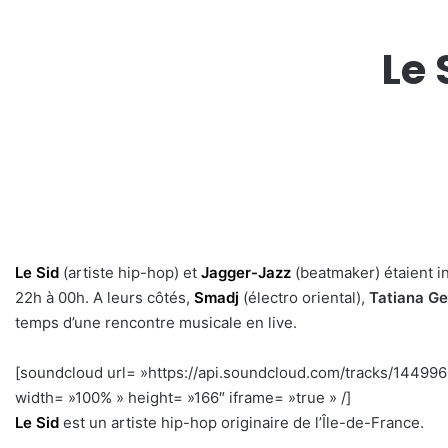
Le 
Le Sid
(artiste hip-hop) et
Jagger-Jazz
(beatmaker) étaient i
22h à 00h. A leurs côtés,
Smadj
(électro oriental),
Tatiana G
temps d’une rencontre musicale en live.
[soundcloud url= »https://api.soundcloud.com/tracks/1449
width= »100% » height= »166″ iframe= »true » /]
h
Le Sid
est un artiste hip-hop originaire de l’Île-de-France.