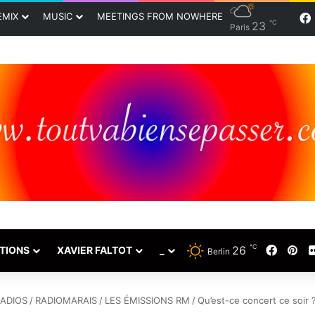
EMIX
MUSIC
MEETINGS FROM NOWHERE
℃
23
Paris
℃
26
Faceb
Pin
TIONS
XAVIER FALTOT
_
Berlin
RADIOS
/
RADIOMARAIS
/
LES ÉMISSIONS RM
/
Qu’est-ce concert ce soir