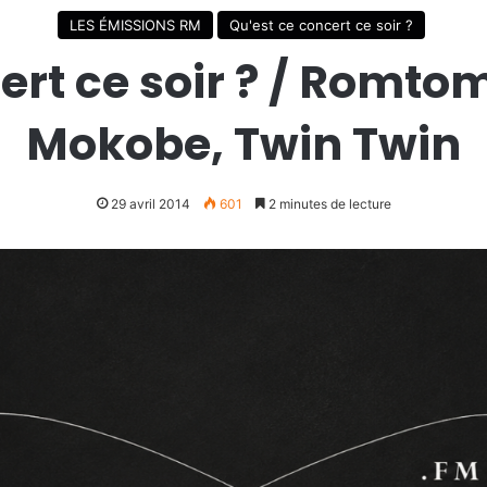
LES ÉMISSIONS RM
Qu'est ce concert ce soir ?
ert ce soir ? / Romto
Mokobe, Twin Twin
29 avril 2014
601
2 minutes de lecture