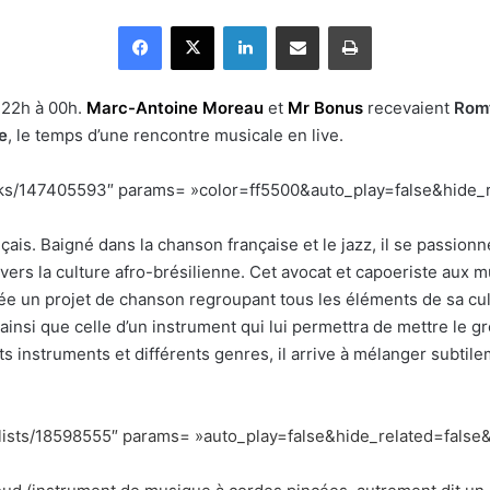
Facebook
X
Linkedin
Partager par email
Imprimer
e 22h à 00h.
Marc-Antoine Moreau
et
Mr Bonus
recevaient
Rom
e
, le temps d’une rencontre musicale en live.
acks/147405593″ params= »color=ff5500&auto_play=false&hide_
çais. Baigné dans la chanson française et le jazz, il se passio
ers la culture afro-brésilienne. Cet avocat et capoeriste aux m
e un projet de chanson regroupant tous les éléments de sa cult
insi que celle d’un instrument qui lui permettra de mettre le gr
s instruments et différents genres, il arrive à mélanger subtile
ylists/18598555″ params= »auto_play=false&hide_related=false&