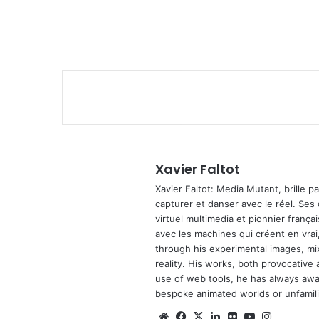
Xavier Faltot
Xavier Faltot: Media Mutant, brille p
capturer et danser avec le réel. Ses
virtuel multimedia et pionnier français
avec les machines qui créent en vrai,
through his experimental images, mi
reality. His works, both provocative 
use of web tools, he has always await
bespoke animated worlds or unfamilia
We
Fa
X
Lin
Fli
Yo
Ins