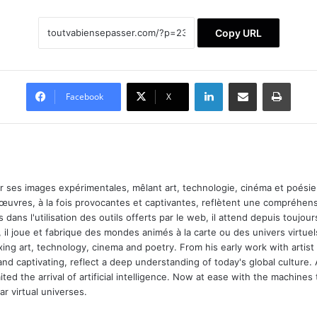
Copy URL
Linkedin
Partager par email
Imprimer
Facebook
X
ar ses images expérimentales, mêlant art, technologie, cinéma et poésie.
 œuvres, à la fois provocantes et captivantes, reflètent une compréhens
 dans l'utilisation des outils offerts par le web, il attend depuis toujours l
 il joue et fabrique des mondes animés à la carte ou des univers virtuel
xing art, technology, cinema and poetry. From his early work with arti
and captivating, reflect a deep understanding of today's global culture.
ed the arrival of artificial intelligence. Now at ease with the machines 
r virtual universes.