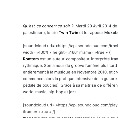
Qu’est-ce concert ce soir ?
, Mardi 29 Avril 2014 d
palestinien), le trio
Twin Twin
et le rappeur
Mokob
[soundcloud url= »https://api.soundcloud.com/tr
width= »100% » height= »166″ iframe= »true » /]
–
Romtom
est un auteur-compositeur-interprète fran
rythmique. Son amour du groove l’amène plus tard v
entièrement à la musique en Novembre 2010, et cré
commence alors la pratique intensive de la guitare a
pédale de boucles). Grâce à sa maîtrise de différent
world-music, hip-hop et jazz.
[soundcloud url= »https://api.soundcloud.com/pla
iframe= »true » /]
h