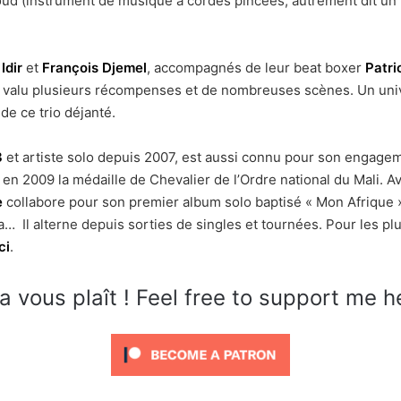
oud (instrument de musique à cordes pincées, autrement dit un lu
Idir
et
François Djemel
, accompagnés de leur beat boxer
Patri
 a valu plusieurs récompenses et de nombreuses scènes. Un uni
 de ce trio déjanté.
3
et artiste solo depuis 2007, est aussi connu pour son engage
çu en 2009 la médaille de Chevalier de l’Ordre national du Mali.
Av
e
collabore pour son premier album solo baptisé « Mon Afrique 
ba…
Il alterne depuis sorties de singles et tournées.
Pour les pl
ci
.
a vous plaît ! Feel free to support me h