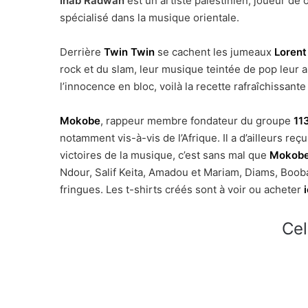
Ihab Radwan
est un artiste palestinien, joueur de 
spécialisé dans la musique orientale.
Derrière
Twin Twin
se cachent les jumeaux
Lorent 
rock et du slam, leur musique teintée de pop leur
l’innocence en bloc, voilà la recette rafraîchissante
Mokobe
, rappeur membre fondateur du groupe
11
notamment vis-à-vis de l’Afrique. Il a d’ailleurs re
victoires de la musique, c’est sans mal que
Mokob
Ndour, Salif Keita, Amadou et Mariam, Diams, Boo
fringues. Les t-shirts créés sont à voir ou acheter
i
Cel