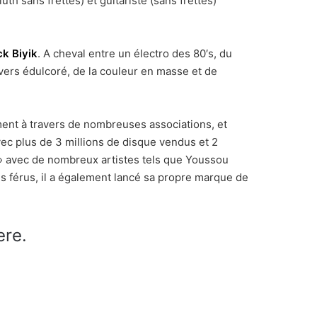
th sans frettes) et guitariste (sans frettes)
ck Biyik
. A cheval entre un électro des 80′s, du
vers édulcoré, de la couleur en masse et de
ment à travers de nombreuses associations, et
ec plus de 3 millions de disque vendus et 2
» avec de nombreux artistes tels que Youssou
us férus, il a également lancé sa propre marque de
ere.