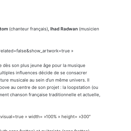
tom
(chanteur français)
, Ihad Radwan
(musicien
related=false&show_artwork=true »
nne dès son plus jeune âge pour la musique
ultiples influences décide de se consacrer
ure musicale au sein d’un même univers. Il
oove au centre de son projet : la loopstation (ou
ment chanson française traditionnelle et actuelle,
visual=true » width= »100% » height= »300″