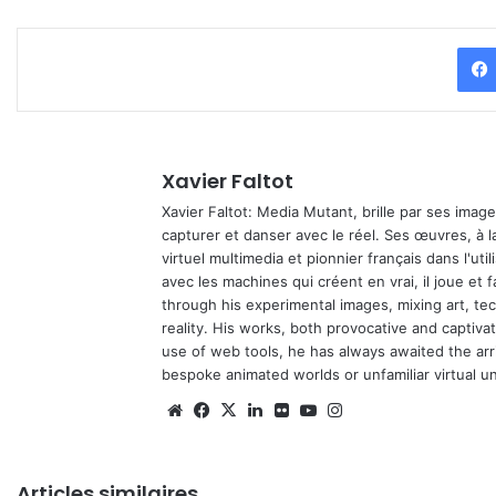
Xavier Faltot
Xavier Faltot: Media Mutant, brille par ses imag
capturer et danser avec le réel. Ses œuvres, à 
virtuel multimedia et pionnier français dans l'utili
avec les machines qui créent en vrai, il joue et
through his experimental images, mixing art, t
reality. His works, both provocative and captiva
use of web tools, he has always awaited the arriv
bespoke animated worlds or unfamiliar virtual u
We
Fa
X
Lin
Fli
Yo
Ins
bsi
ce
ke
ckr
uT
tag
te
bo
din
ub
ra
Articles similaires
ok
e
m