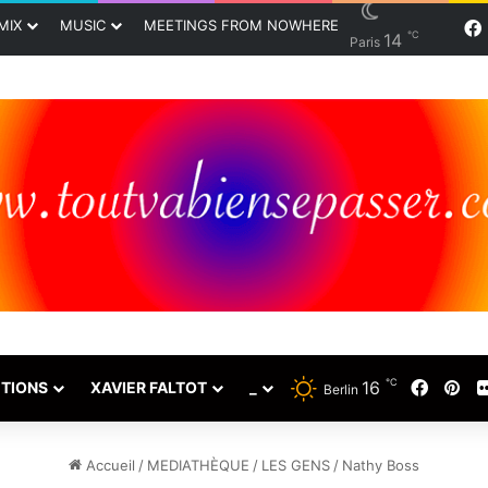
MIX
MUSIC
MEETINGS FROM NOWHERE
℃
14
Paris
℃
16
Faceb
Pin
TIONS
XAVIER FALTOT
_
Berlin
Accueil
/
MEDIATHÈQUE
/
LES GENS
/
Nathy Boss