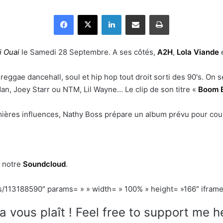
Facebook
X
Linkedin
Partager par email
Imprimer
i Ouai
le Samedi 28 Septembre. A ses côtés,
A2H
,
Lola Viande
e
 reggae dancehall, soul et hip hop tout droit sorti des 90′s. On
an, Joey Starr ou NTM, Lil Wayne… Le clip de son titre «
Boom 
emières influences, Nathy Boss prépare un album prévu pour cou
r notre
Soundcloud
.
s/113188590″ params= » » width= » 100% » height= »166″ iframe=
a vous plaît ! Feel free to support me h