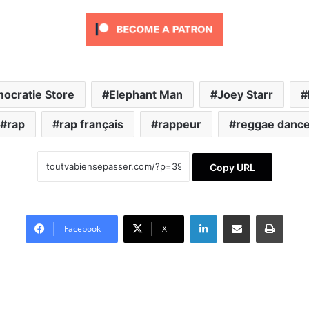
ocratie Store
Elephant Man
Joey Starr
rap
rap français
rappeur
reggae dance
Copy URL
Linkedin
Partager par email
Imprimer
Facebook
X