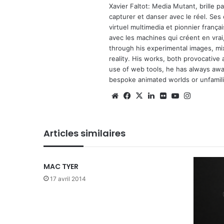
Xavier Faltot: Media Mutant, brille p
capturer et danser avec le réel. Ses
virtuel multimedia et pionnier français
avec les machines qui créent en vrai,
through his experimental images, mi
reality. His works, both provocative 
use of web tools, he has always await
bespoke animated worlds or unfamilia
We
Fa
X
Lin
Fli
Yo
Ins
bsi
ce
ke
ckr
uT
tag
te
bo
din
ub
ra
Articles similaires
ok
e
m
MAC TYER
17 avril 2014