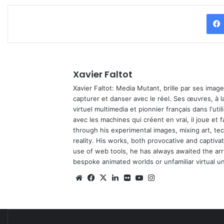
Xavier Faltot
Xavier Faltot: Media Mutant, brille par ses imag
capturer et danser avec le réel. Ses œuvres, à 
virtuel multimedia et pionnier français dans l'utili
avec les machines qui créent en vrai, il joue et
through his experimental images, mixing art, t
reality. His works, both provocative and captiva
use of web tools, he has always awaited the arriv
bespoke animated worlds or unfamiliar virtual u
We
Fa
X
Lin
Fli
Yo
Ins
bsi
ce
ke
ckr
uT
tag
te
bo
din
ub
ra
ok
e
m