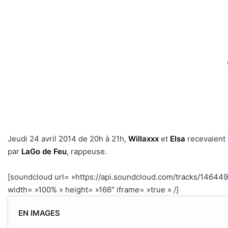
Jeudi 24 avril 2014 de 20h à 21h,
Willaxxx
et
Elsa
recevaient
par
LaGo de Feu
, rappeuse.
[soundcloud url= »https://api.soundcloud.com/tracks/1464
width= »100% » height= »166″ iframe= »true » /]
n
EN IMAGES