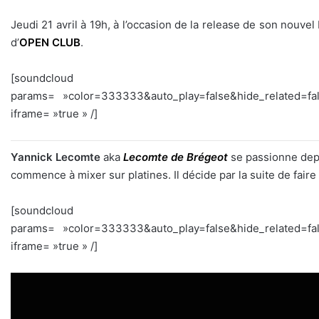
Jeudi 21 avril à 19h, à l’occasion de la release de son nouvel
d’
OPEN CLUB
.
[soundcloud url= »http
params= »color=333333&auto_play=false&hide_related=
iframe= »true » /]
Yannick Lecomte
aka
Lecomte de Brégeot
se passionne depu
commence à mixer sur platines. Il décide par la suite de faire
[soundcloud url= »http
params= »color=333333&auto_play=false&hide_related=
iframe= »true » /]