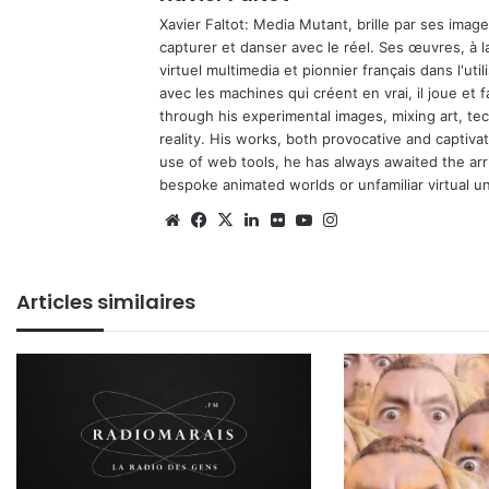
Xavier Faltot: Media Mutant, brille par ses imag
capturer et danser avec le réel. Ses œuvres, à 
virtuel multimedia et pionnier français dans l'utili
avec les machines qui créent en vrai, il joue et
through his experimental images, mixing art, t
reality. His works, both provocative and captiva
use of web tools, he has always awaited the arriv
bespoke animated worlds or unfamiliar virtual u
We
Fa
X
Lin
Fli
Yo
Ins
bsi
ce
ke
ckr
uT
tag
te
bo
din
ub
ra
Articles similaires
ok
e
m