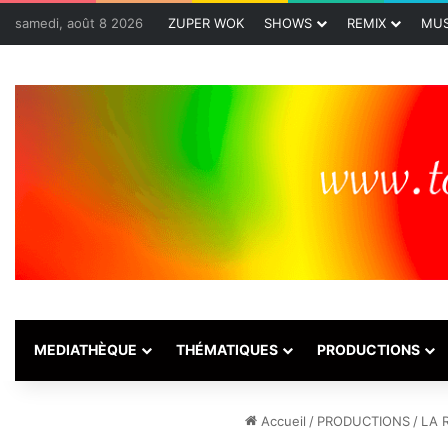
samedi, août 8 2026
ZUPER WOK
SHOWS
REMIX
MUS
MEDIATHÈQUE
THÉMATIQUES
PRODUCTIONS
Accueil
/
PRODUCTIONS
/
LA 