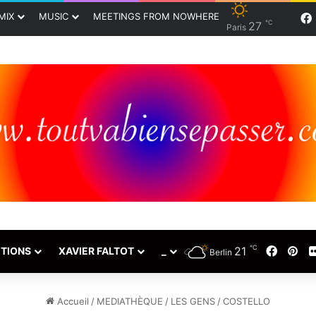
MIX
MUSIC
MEETINGS FROM NOWHERE
℃
27
Paris
℃
21
Faceb
Pin
TIONS
XAVIER FALTOT
_
Berlin
Accueil
/
MEDIATHÈQUE
/
LES GENS
/
COSTELLO