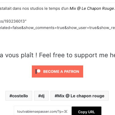
stallait dans nos studios le temps d’un
Mix @ Le Chapon Rouge
.
cks/193236013″
lated=false&show_comments=true&show_user=true&show_repos
a vous plaît ! Feel free to support me h
costello
dj
Mix @ Le chapon rouge
Copy URL