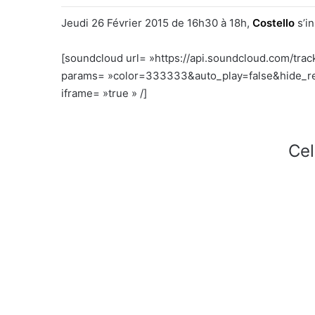
Jeudi 26 Février 2015 de 16h30 à 18h,
Costello
s’in
[soundcloud url= »https://api.soundcloud.com/tra
params= »color=333333&auto_play=false&hide_re
iframe= »true » /]
Cel