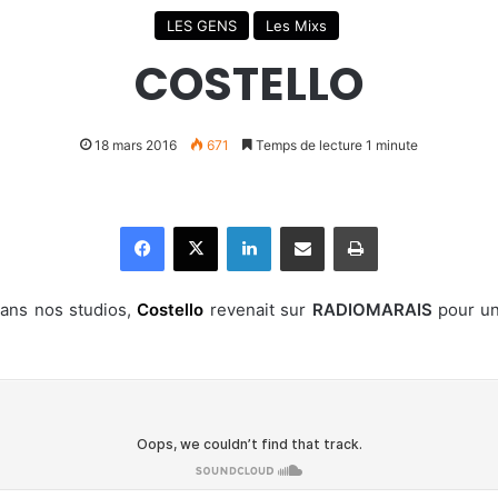
LES GENS
Les Mixs
COSTELLO
18 mars 2016
671
Temps de lecture 1 minute
Facebook
X
Linkedin
Partager par email
Imprimer
dans nos studios,
Costello
revenait sur
RADIOMARAIS
pour un