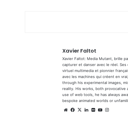
Xavier Faltot
Xavier Faltot: Media Mutant, brille p
capturer et danser avec le réel. Ses
virtuel multimedia et pionnier français
avec les machines qui créent en vrai,
through his experimental images, mi
reality. His works, both provocative 
use of web tools, he has always await
bespoke animated worlds or unfamilia
We
Fa
X
Lin
Fli
Yo
Ins
bsi
ce
ke
ckr
uT
tag
te
bo
din
ub
ra