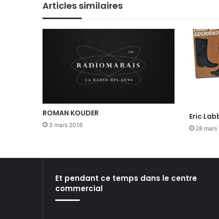
Articles similaires
ok
e
m
ROMAN KOUDER
Eric Lab
3 mars 2016
28 mars
Et pendant ce temps dans le centre
commercial