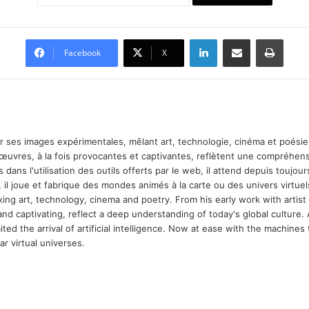
Linkedin
Partager par email
Imprimer
Facebook
X
ar ses images expérimentales, mêlant art, technologie, cinéma et poésie.
 œuvres, à la fois provocantes et captivantes, reflètent une compréhens
 dans l'utilisation des outils offerts par le web, il attend depuis toujours l
 il joue et fabrique des mondes animés à la carte ou des univers virtuel
xing art, technology, cinema and poetry. From his early work with arti
and captivating, reflect a deep understanding of today's global culture.
ed the arrival of artificial intelligence. Now at ease with the machines 
r virtual universes.