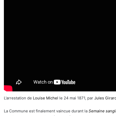
L’arrestation de
Louise Michel
le 24 mai 1871, par
Jules Girar
La Commune est finalement vaincue durant la
Semaine sangl