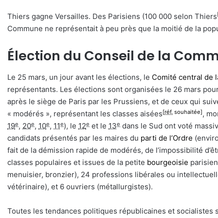
Thiers gagne Versailles. Des Parisiens (100 000 selon Thiers
Commune ne représentait à peu près que la moitié de la popu
Élection du Conseil de la Com
Le 25 mars, un jour avant les élections, le
Comité central de 
représentants. Les élections sont organisées le 26 mars po
après le siège de Paris par les Prussiens, et de ceux qui suive
[
réf.
souhaitée]
« modérés », représentant les classes aisées
, mo
e
e
e
e
e
e
19
,
20
,
10
,
11
), le
12
et le
13
dans le Sud ont voté massi
candidats présentés par les maires du
parti de l’Ordre
(enviro
fait de la démission rapide de modérés, de l’impossibilité d’ê
classes populaires et issues de la petite
bourgeoisie
parisien
menuisier, bronzier), 24 professions libérales ou intellectuell
vétérinaire), et 6 ouvriers (métallurgistes).
Toutes les tendances politiques républicaines et socialistes