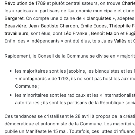
Révolution de 1789
et plutôt centralisateurs, on trouve
Charl
les « radicaux », partisans de l’autonomie municipale et d’un
Bergeret
. On compte une dizaine de «
blanquistes
», adeptes 
Beauvière
,
Jean-Baptiste Chardon
,
Émile Eudes
,
Théophile F
travailleurs
, sont élus, dont
Léo Fränkel
,
Benoît Malon
et
Eugè
Enfin, des « indépendants » ont été élus, tels
Jules Vallès
et
Rapidement, le Conseil de la Commune se divise en « majorité 
les majoritaires sont les jacobins, les blanquistes et les
«
montagnards
» de 1793, ils ne sont pas hostiles aux me
Commune ;
les minoritaires sont les radicaux et les « internationalis
autoritaires ; ils sont les partisans de la République soci
Ces tendances se cristallisent le 28 avril à propos de la créa
démocratique et autonomiste de la Commune. Les majoritaire
publie un Manifeste le 15 mai. Toutefois, ces luttes d’influ