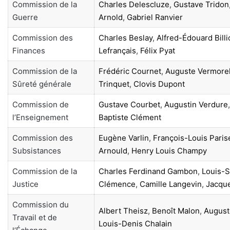
Commission de la
Charles Delescluze
,
Gustave Tridon
Guerre
Arnold
,
Gabriel Ranvier
Commission des
Charles Beslay
,
Alfred-Édouard Billi
Finances
Lefrançais
,
Félix Pyat
Commission de la
Frédéric Cournet
,
Auguste Vermore
Sûreté générale
Trinquet
,
Clovis Dupont
Commission de
Gustave Courbet
,
Augustin Verdure
l’Enseignement
Baptiste Clément
Commission des
Eugène Varlin
,
François-Louis Paris
Subsistances
Arnould
,
Henry Louis Champy
Commission de la
Charles Ferdinand Gambon
,
Louis-
Justice
Clémence
,
Camille Langevin
,
Jacque
Commission du
Albert Theisz
,
Benoît Malon
,
Auguste
Travail et de
Louis-Denis Chalain