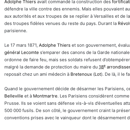
Adolphe Thiers
avait commandé la construction des
fortifica
défendre la ville contre des ennemis. Mais elles pouvaient aus
aux autorités et aux troupes de se replier à Versailles et de la
des troupes fidèles venues du reste du pays. Durant la
Révol
parisienne.
Le 17 mars 1871,
Adolphe Thiers
et son gouvernement, évaluan
général Lecomte
s’emparer des canons de la Garde nationale 
ordonne de faire feu, mais ses soldats refusent d’obtempérer
e
malgré la demande de protection du maire du
18
arrondisse
reposait chez un ami médecin à
Bretenoux
(
Lot
). De là, il le 
Quand le gouvernement décide de désarmer les Parisiens, ceu
Belleville
et à
Montmartre
. Les Parisiens considèrent comme 
Prusse. Ils se voient sans défense vis-à-vis d’éventuelles 
500 000 fusils. De son côté, le gouvernement craint la présence
conventions prises avec le vainqueur dont le désarmement de la