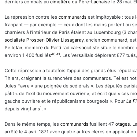
derniers combats au
cimetière du Père-Lachaise
le 28 mai. El
La répression contre les
communards
est impitoyable : tous
frappant — par exemple — ceux dont les mains portent ou sem
charniers à l’intérieur de Paris étaient au Luxembourg (3 char
socialiste
Prosper-Olivier Lissagaray
, ancien
communard
, es
Pelletan
, membre du
Parti radical-socialiste
situe le nombre 
40
,
41
environ 1 400 fusillés
. Les Versaillais déplorent 877 tués
Cette répression a toutefois l’appui des grands élus républic
Thiers, craignant la surenchère des communards. Tel est no
Jules Favre « une poignée de scélérats ». Les députés paris
pâtit « de l’exil du mouvement ouvrier », et écrit que « ces m
gauche ouvrière et le républicanisme bourgeois ». Pour
Le F
1
depuis vingt ans
. »
Dans le même temps, les
communards
fusillent 47
otages
. L
arrêté le 4 avril 1871 avec quatre autres clercs en applicatio