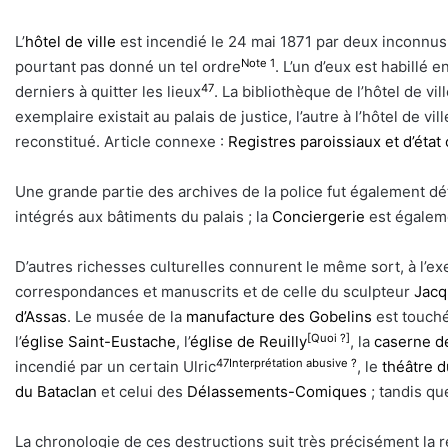
L’
hôtel de ville
est incendié le 24 mai 1871 par deux inconnus
Note 1
pourtant pas donné un tel ordre
. L’un d’eux est habillé
47
derniers à quitter les lieux
. La bibliothèque de l’hôtel de vil
exemplaire existait au palais de justice, l’autre à l’hôtel de vi
reconstitué. Article connexe :
Registres paroissiaux et d’état c
Une grande partie des archives de la police fut également dé
intégrés aux bâtiments du palais ; la
Conciergerie
est égalem
D’autres richesses culturelles connurent le même sort, à l’e
correspondances et manuscrits et de celle du sculpteur
Jacq
d’Assas
. Le musée de la
manufacture des Gobelins
est touché
[Quoi ?]
l’
église Saint-Eustache
, l’
église de Reuilly
, la
caserne de
47
Interprétation abusive ?
incendié par un certain Ulric
, le
théâtre d
du Bataclan
et celui des
Délassements-Comiques
; tandis qu
La chronologie de ces destructions suit très précisément la re