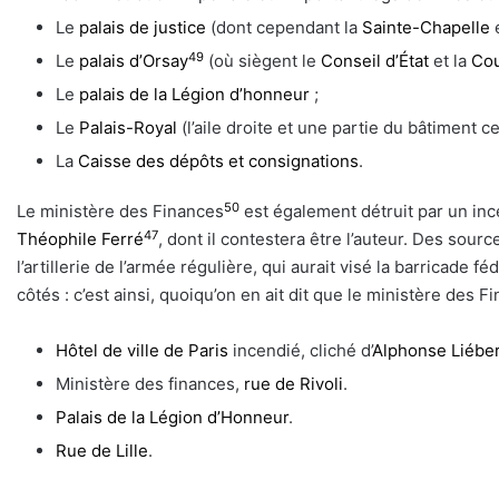
Le
palais de justice
(dont cependant la
Sainte-Chapelle
e
49
Le
palais d’Orsay
(où siègent le
Conseil d’État
et la
Cou
Le
palais de la Légion d’honneur
;
Le
Palais-Royal
(l’aile droite et une partie du bâtiment ce
La
Caisse des dépôts et consignations
.
50
Le ministère des Finances
est également détruit par un inc
47
Théophile Ferré
, dont il contestera être l’auteur. Des so
l’artillerie de l’armée régulière, qui aurait visé la barricade fé
côtés : c’est ainsi, quoiqu’on en ait dit que le ministère des 
Hôtel de ville de Paris
incendié, cliché d’
Alphonse Liébe
Ministère des finances,
rue de Rivoli
.
Palais de la Légion d’Honneur
.
Rue de Lille
.