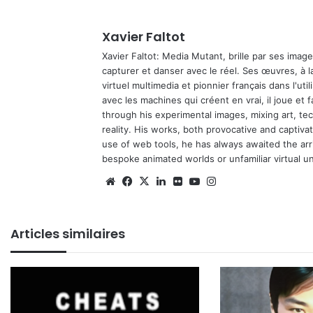
Xavier Faltot
Xavier Faltot: Media Mutant, brille par ses imag
capturer et danser avec le réel. Ses œuvres, à 
virtuel multimedia et pionnier français dans l'utili
avec les machines qui créent en vrai, il joue et
through his experimental images, mixing art, t
reality. His works, both provocative and captiva
use of web tools, he has always awaited the arriv
bespoke animated worlds or unfamiliar virtual u
Website
Facebook
X
Linkedin
Flickr
YouTube
Instagram
Articles similaires