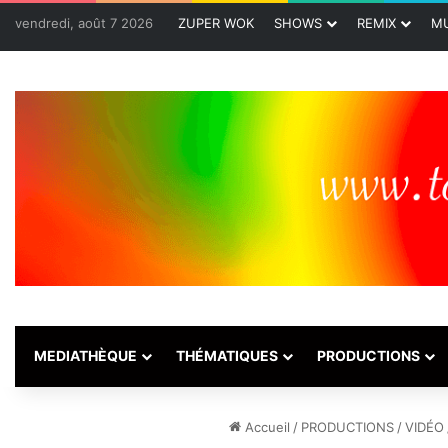
vendredi, août 7 2026
ZUPER WOK
SHOWS
REMIX
MU
MEDIATHÈQUE
THÉMATIQUES
PRODUCTIONS
Accueil
/
PRODUCTIONS
/
VIDÉO