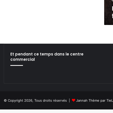
r
f
e
e
m
m
i
m
e
e
r
?
s
u
t
i
Et pendant ce temps dans le centre
l
commercial
i
s
a
t
e
u
r
s
© Copyright 2026, Tous droits réservés |
Jannah Thème par Tie
d
e