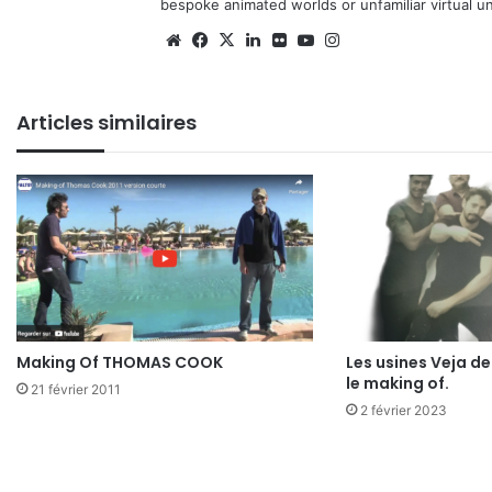
bespoke animated worlds or unfamiliar virtual u
Website
Facebook
X
Linkedin
Flickr
YouTube
Instagram
Articles similaires
Making Of THOMAS COOK
Les usines Veja 
le making of.
21 février 2011
2 février 2023