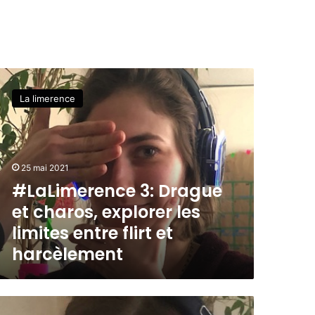
La limerence
25 mai 2021
#LaLimerence 3: Drague
et charos, explorer les
limites entre flirt et
harcèlement