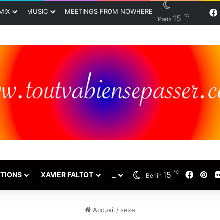
MIX
MUSIC
MEETINGS FROM NOWHERE
℃
15
Paris
℃
15
Faceb
Pin
TIONS
XAVIER FALTOT
_
Berlin
Accueil
/
sexe