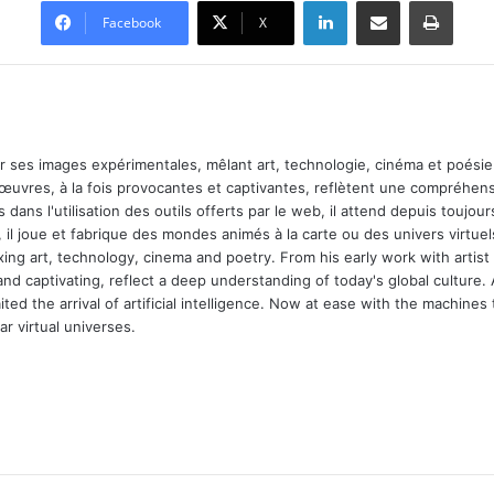
Linkedin
Partager par email
Imprimer
Facebook
X
ar ses images expérimentales, mêlant art, technologie, cinéma et poésie.
 œuvres, à la fois provocantes et captivantes, reflètent une compréhens
 dans l'utilisation des outils offerts par le web, il attend depuis toujours l
 il joue et fabrique des mondes animés à la carte ou des univers virtuel
xing art, technology, cinema and poetry. From his early work with arti
and captivating, reflect a deep understanding of today's global culture.
ed the arrival of artificial intelligence. Now at ease with the machines 
r virtual universes.