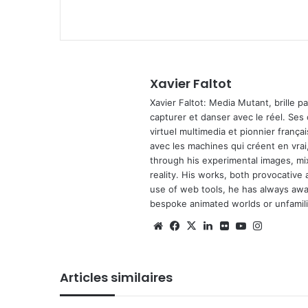
Xavier Faltot
Xavier Faltot: Media Mutant, brille p
capturer et danser avec le réel. Ses
virtuel multimedia et pionnier français
avec les machines qui créent en vrai,
through his experimental images, mi
reality. His works, both provocative 
use of web tools, he has always await
bespoke animated worlds or unfamilia
We
Fa
X
Lin
Fli
Yo
Ins
bsi
ce
ke
ckr
uT
tag
te
bo
din
ub
ra
Articles similaires
ok
e
m