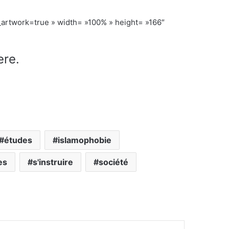
artwork=true » width= »100% » height= »166″
ere.
études
islamophobie
es
s'instruire
société