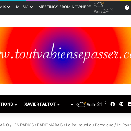
MIX
MUSIC
MEETINGS FROM NOWHERE
℃
24
Paris
℃
21
Faceb
Pin
TIONS
XAVIER FALTOT
_
Berlin
RADIO
/
LES RADIOS
/
RADIOMARAIS
/
Le Pourquoi du Parce que
/
Le Pour