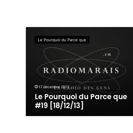
L
e
Le Pourquoi du Parce que
P
o
u
r
q
u
o
i
17 décembre 2013
d
Le Pourquoi du Parce que
u
#19 [18/12/13]
P
a
r
c
e