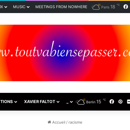
℃
18
IX
MUSIC
MEETINGS FROM NOWHERE
Paris
℃
15
Faceb
Pin
TIONS
XAVIER FALTOT
_
Berlin
Accueil
/
racisme