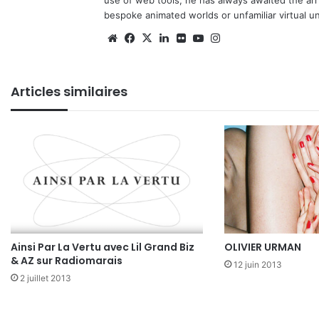
use of web tools, he has always awaited the arriv
bespoke animated worlds or unfamiliar virtual u
We
Fa
X
Lin
Fli
Yo
Ins
bsi
ce
ke
ckr
uT
tag
te
bo
din
ub
ra
Articles similaires
ok
e
m
Ainsi Par La Vertu avec Lil Grand Biz
OLIVIER URMAN
& AZ sur Radiomarais
12 juin 2013
2 juillet 2013