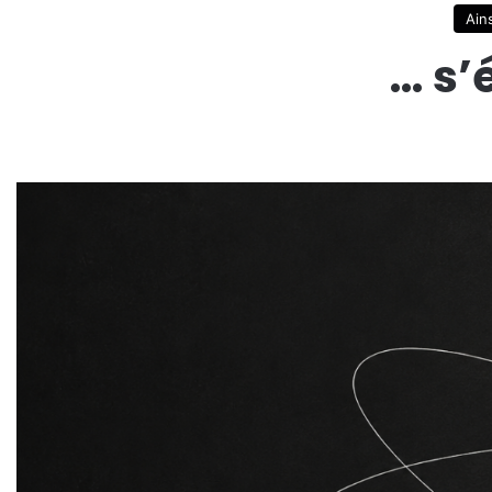
Ains
… s’