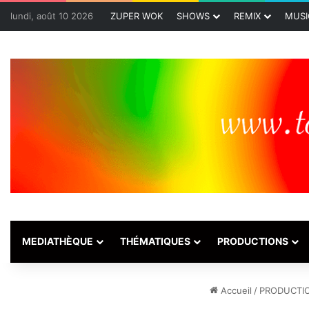
lundi, août 10 2026
ZUPER WOK
SHOWS
REMIX
MUSI
MEDIATHÈQUE
THÉMATIQUES
PRODUCTIONS
Accueil
/
PRODUCTI