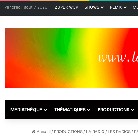
vendredi, août 7 2026
ZUPER WOK
SHOWS
REMIX
MU
MEDIATHÈQUE
THÉMATIQUES
PRODUCTIONS
Accueil
/
PRODUCTIONS
/
LA RADIO
/
LES RADIOS
/
R