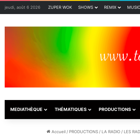
jeudi, août 6 2026
ZUPER WOK
SHOWS
REMIX
MUSI
MEDIATHÈQUE
THÉMATIQUES
PRODUCTIONS
Accueil
/
PRODUCTIONS
/
LA RADIO
/
LES RAD