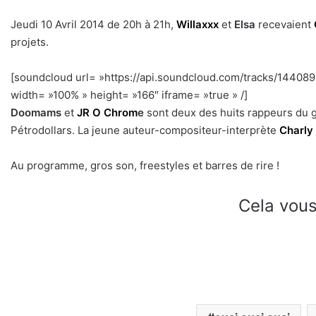
Jeudi 10 Avril 2014 de 20h à 21h,
Willaxxx
et
Elsa
recevaient
projets.
[soundcloud url= »https://api.soundcloud.com/tracks/1440
width= »100% » height= »166″ iframe= »true » /]
h
Doomams
et
JR O Chrom
e
sont deux des huits rappeurs du 
Pétrodollars. La jeune auteur-compositeur-interprète
Charly 
Au programme, gros son, freestyles et barres de rire !
Cela vous