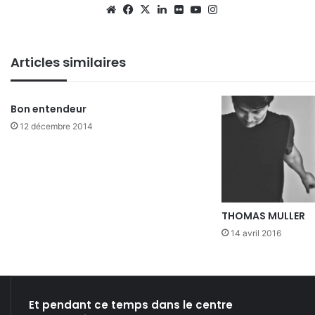
We
Fa
X
Lin
Fli
Yo
Ins
bsi
ce
ke
ckr
uT
tag
te
bo
din
ub
ra
Articles similaires
ok
e
m
Bon entendeur
12 décembre 2014
THOMAS MULLER
14 avril 2016
Et pendant ce temps dans le centre