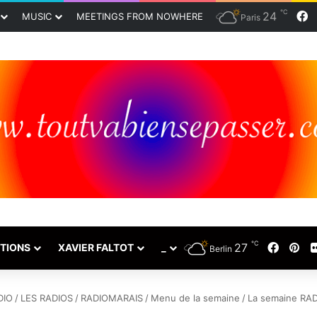
℃
24
F
MUSIC
MEETINGS FROM NOWHERE
Paris
℃
27
Faceb
Pin
TIONS
XAVIER FALTOT
_
Berlin
DIO
/
LES RADIOS
/
RADIOMARAIS
/
Menu de la semaine
/
La semaine RA