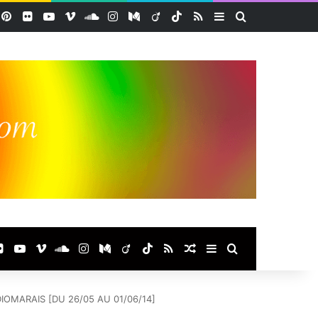
acebook
Pinterest
Flickr
YouTube
Vimeo
SoundCloud
Instagram
Medium
Viadeo
TikTok
RSS
Sidebar (barre lat
Rechercher
ook
terest
Flickr
YouTube
Vimeo
SoundCloud
Instagram
Medium
Viadeo
TikTok
RSS
Article Aléatoire
Sidebar (barre laté
Rechercher
DIOMARAIS [DU 26/05 AU 01/06/14]