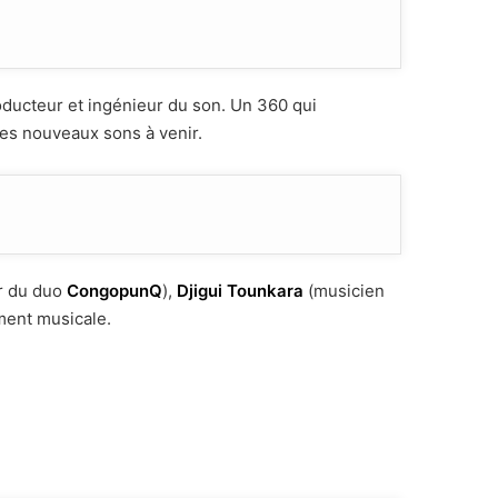
oducteur et ingénieur du son. Un 360 qui
les nouveaux sons à venir.
r du duo
CongopunQ
),
Djigui Tounkara
(musicien
ment musicale.