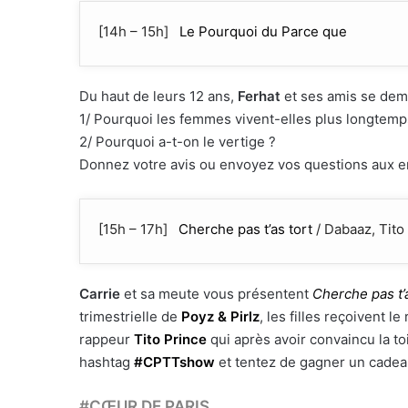
[14h – 15h]
Le Pourquoi du Parce que
Du haut de leurs 12 ans,
Ferhat
et ses amis se dem
1/ Pourquoi les femmes vivent-elles plus longtem
2/ Pourquoi a-t-on le vertige ?
Donnez votre avis ou envoyez vos questions aux e
[15h – 17h]
Cherche pas t’as tort
/ Dabaaz, Tito
Carrie
et sa meute
vous présentent
Cherche pas t’a
trimestrielle de
Poyz & Pirlz
, les filles reçoivent l
rappeur
Tito Prince
qui après avoir convaincu la t
hashtag
#CPTTshow
et tentez de gagner un cadeau
#CŒUR DE PARIS