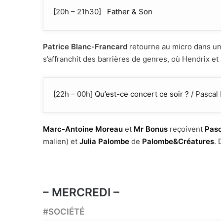
[20h – 21h30]
Father & Son
Patrice Blanc-Francard
retourne au micro dans un 
s’affranchit des barrières de genres, où Hendrix e
[22h – 00h]
Qu’est-ce concert ce soir ?
/ Pascal 
Marc-Antoine Moreau
et
Mr Bonus
reçoivent
Pasc
malien) et
Julia Palombe
de
Palombe&Créatures
.
D
– MERCREDI –
#SOCIÉTÉ