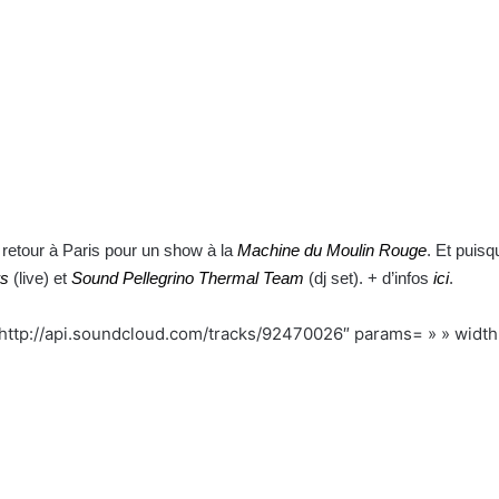
 retour à Paris pour un show à la
Machine du Moulin Rouge
. Et puisq
rs
(live) et
Sound Pellegrino Thermal Team
(dj set). + d’infos
ici
.
http://api.soundcloud.com/tracks/92470026″ params= » » width=