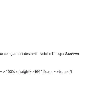
ue ces gars ont des amis, voici le line up :
Siriusmo
 » 100% » height= »166″ iframe= »true » /]