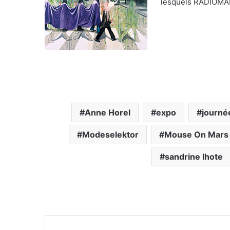
lesquels RADIOMAR
Anne Horel
expo
journ
Modeselektor
Mouse On Mars
sandrine lhote