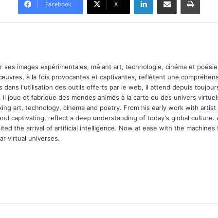
Facebook
X
ar ses images expérimentales, mêlant art, technologie, cinéma et poésie.
 œuvres, à la fois provocantes et captivantes, reflètent une compréhens
 dans l'utilisation des outils offerts par le web, il attend depuis toujours l
 il joue et fabrique des mondes animés à la carte ou des univers virtuel
xing art, technology, cinema and poetry. From his early work with arti
and captivating, reflect a deep understanding of today's global culture.
ed the arrival of artificial intelligence. Now at ease with the machines 
r virtual universes.