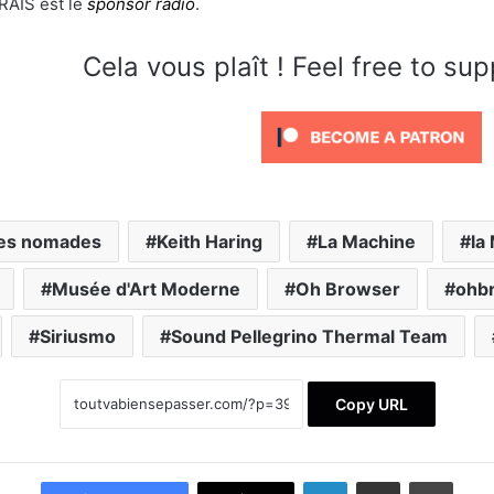
AIS est le
sponsor radio
.
Cela vous plaît ! Feel free to su
ées nomades
Keith Haring
La Machine
la
Musée d'Art Moderne
Oh Browser
ohb
Siriusmo
Sound Pellegrino Thermal Team
Copy URL
Linkedin
Partager par email
Imprimer