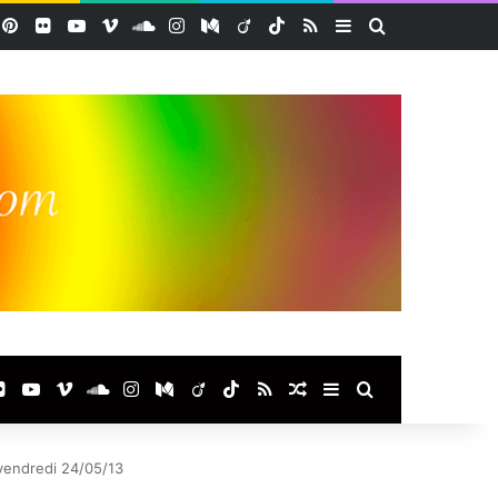
acebook
Pinterest
Flickr
YouTube
Vimeo
SoundCloud
Instagram
Medium
Viadeo
TikTok
RSS
Sidebar (barre lat
Rechercher
ook
terest
Flickr
YouTube
Vimeo
SoundCloud
Instagram
Medium
Viadeo
TikTok
RSS
Article Aléatoire
Sidebar (barre laté
Rechercher
vendredi 24/05/13