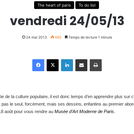
The heart of paris
To do list
vendredi 24/05/13
24 mai 2013
685
Temps de lecture 1 minute
Facebook
X
Linkedin
Partager par email
Imprimer
rtie de la culture populaire, il est donc temps d’en apprendre plus su
t pas le seul, forcément, mais ses dessins, enfantins au premier abo
18 août pour vous rendre au
Musée d’Art Moderne de Paris
.