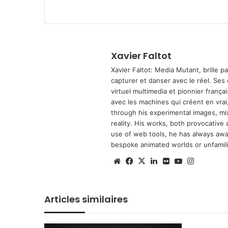
Xavier Faltot
Xavier Faltot: Media Mutant, brille p
capturer et danser avec le réel. Ses
virtuel multimedia et pionnier français
avec les machines qui créent en vrai,
through his experimental images, mi
reality. His works, both provocative 
use of web tools, he has always await
bespoke animated worlds or unfamilia
We
Fa
X
Lin
Fli
Yo
Ins
bsi
ce
ke
ckr
uT
tag
te
bo
din
ub
ra
Articles similaires
ok
e
m