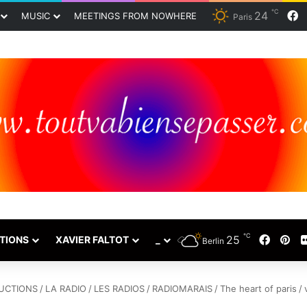
℃
24
F
MUSIC
MEETINGS FROM NOWHERE
Paris
℃
25
Faceb
Pin
TIONS
XAVIER FALTOT
_
Berlin
UCTIONS
/
LA RADIO
/
LES RADIOS
/
RADIOMARAIS
/
The heart of paris
/