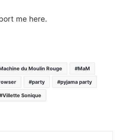
pport me here.
 Machine du Moulin Rouge
MaM
rowser
party
pyjama party
Villette Sonique