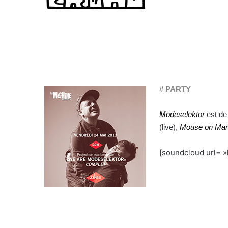
# PARTY
Modeselektor
est de
(live),
Mouse on Ma
[soundcloud url= »