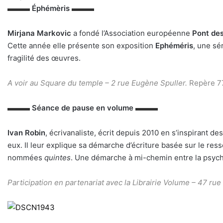
▬▬▬
Éphémèris
▬▬▬
Mirjana Markovic
a fondé l’Association européenne
Pont des
Cette année elle présente son exposition
Ephéméris
, une sé
fragilité des œuvres.
A voir au Square du temple –
2 rue Eugène Spuller.
Repère 77
▬▬▬
Séance de pause en volume
▬▬▬
Ivan Robin
, écrivanaliste, écrit depuis 2010 en s’inspirant d
eux. Il leur explique sa démarche d’écriture basée sur le re
nommées
quintes
. Une démarche à mi-chemin entre la psycha
Participation en partenariat avec la Librairie Volume –
47 rue