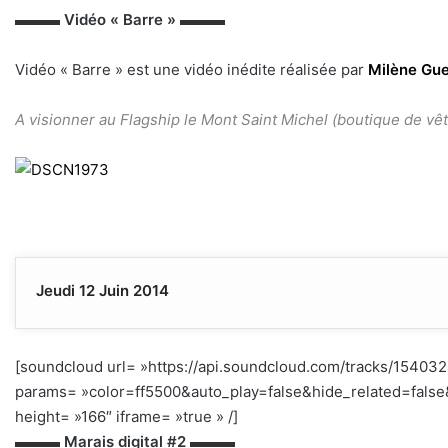
▬▬▬
Vidéo « Barre »
▬▬▬
Vidéo « Barre » est une vidéo inédite réalisée par
Milène Gu
A visionner au Flagship le Mont Saint Michel (boutique de v
Jeudi 12 Juin 2014
[soundcloud url= »https://api.soundcloud.com/tracks/15403
params= »color=ff5500&auto_play=false&hide_related=fal
height= »166″ iframe= »true » /]
–
▬▬▬
Marais digital #2
▬▬▬