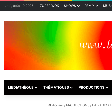
lundi, août 10 2026
ZUPER WOK
SHOWS
REMIX
MUSI
MEDIATHÈQUE
THÉMATIQUES
PRODUCTIONS
Accueil
/
PRODUCTIONS
/
LA RADIO
/
L