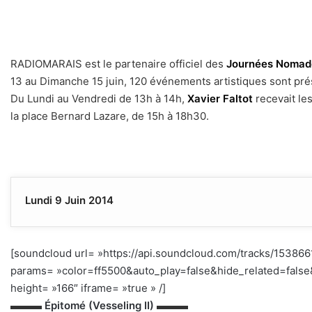
RADIOMARAIS est le partenaire officiel des
Journées Nomad
13 au Dimanche 15 juin, 120 événements artistiques sont prés
Du Lundi au Vendredi de 13h à 14h,
Xavier Faltot
recevait le
la place Bernard Lazare, de 15h à 18h30.
Lundi 9 Juin 2014
[soundcloud url= »https://api.soundcloud.com/tracks/153866
params= »color=ff5500&auto_play=false&hide_related=fal
height= »166″ iframe= »true » /]
–
▬▬▬
Épitomé (Vesseling II)
▬▬▬