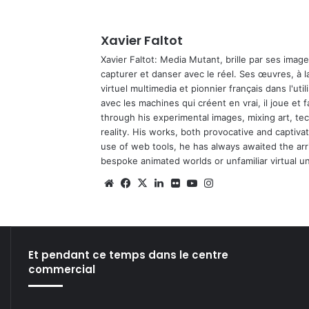
Xavier Faltot
Xavier Faltot: Media Mutant, brille par ses imag
capturer et danser avec le réel. Ses œuvres, à 
virtuel multimedia et pionnier français dans l'utili
avec les machines qui créent en vrai, il joue et
through his experimental images, mixing art, t
reality. His works, both provocative and captiva
use of web tools, he has always awaited the arriv
bespoke animated worlds or unfamiliar virtual u
We
Fa
X
Lin
Fli
Yo
Ins
bsi
ce
ke
ckr
uT
tag
te
bo
din
ub
ra
ok
e
m
Et pendant ce temps dans le centre
commercial