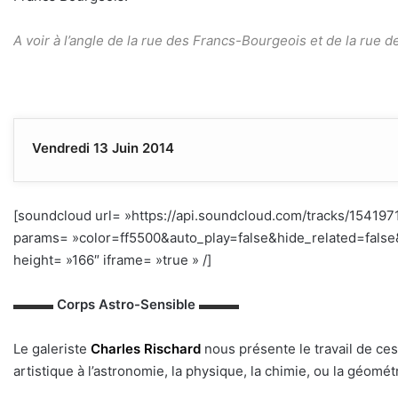
A voir à l’angle de la rue des Francs-Bourgeois et de la rue 
Vendredi 13 Juin 2014
[soundcloud url= »https://api.soundcloud.com/tracks/154197
params= »color=ff5500&auto_play=false&hide_related=fal
height= »166″ iframe= »true » /]
h
▬▬▬
Corps Astro-Sensible
▬▬▬
Le galeriste
Charles Rischard
nous présente le travail de ces
artistique à l’astronomie, la physique, la chimie, ou la géométr