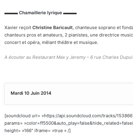
▬▬▬
Chamaillerie lyrique
▬▬▬
Xavier reçoit
Christine Baricault
,
chanteuse soprano et fonda
chanteurs pros et amateurs, 2 pianistes, une directrice musi
concert et opéra, mêlant théâtre et musique.
A écouter au Restaurant Max y Jeremy – 6 rue Charles Dupuis
Mardi 10 Juin 2014
[soundcloud url= »https://api.soundcloud.com/tracks/153866
params= »color=ff5500&auto_play=false&hide_related=fal
height= »166″ iframe= »true » /]
–