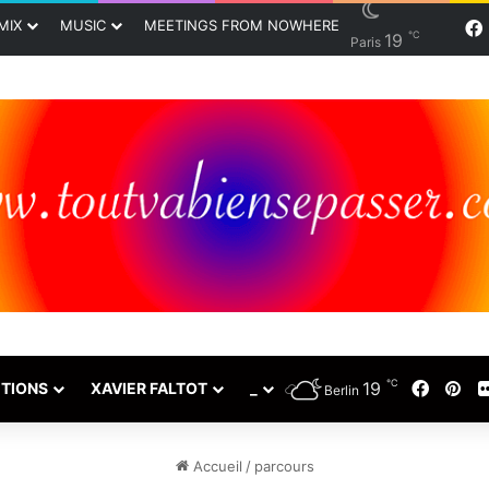
MIX
MUSIC
MEETINGS FROM NOWHERE
℃
19
Paris
℃
19
Faceb
Pin
TIONS
XAVIER FALTOT
_
Berlin
Accueil
/
parcours