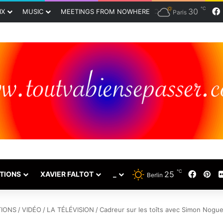
℃
30
IX
MUSIC
MEETINGS FROM NOWHERE
Paris
℃
Faceb
Pin
25
TIONS
XAVIER FALTOT
_
Berlin
IONS
/
VIDÉO
/
LA TÉLÉVISION
/
Cadreur sur les toîts avec Simon Nogue