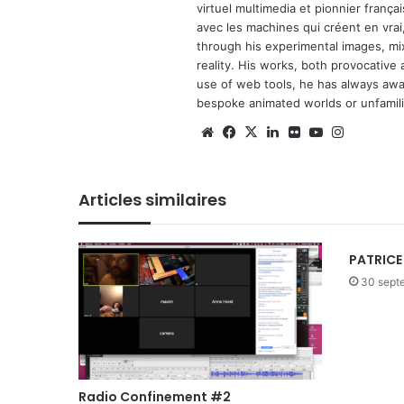
virtuel multimedia et pionnier français
avec les machines qui créent en vrai,
through his experimental images, mi
reality. His works, both provocative 
use of web tools, he has always await
bespoke animated worlds or unfamilia
Website
Facebook
X
Linkedin
Flickr
YouTube
Instagra
Articles similaires
PATRICE
30 sept
Radio Confinement #2