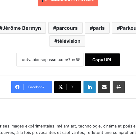
Jérôme Bermyn
parcours
paris
Parkou
télévision
Copy URL
Linkedin
Partager par email
Impri
Facebook
X
ar ses images expérimentales, mêlant art, technologie, cinéma et poésie.
 œuvres, à la fois provocantes et captivantes, reflètent une compréhens