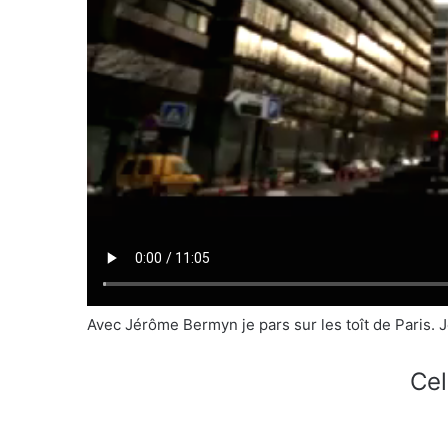
Avec Jérôme Bermyn je pars sur les toît de Paris. J
Cel