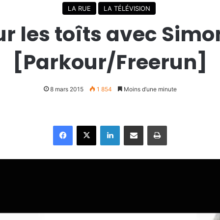
LA RUE
LA TÉLÉVISION
r les toîts avec Sim
[Parkour/Freerun]
8 mars 2015
1 854
Moins d’une minute
Facebook
X
Linkedin
Partager par email
Imprimer