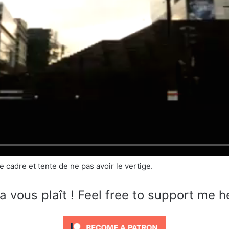
e cadre et tente de ne pas avoir le vertige.
a vous plaît ! Feel free to support me h