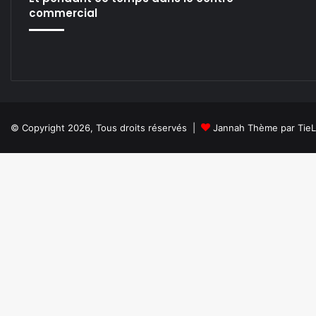
C
commercial
S
© Copyright 2026, Tous droits réservés |
Jannah Thème par Tie