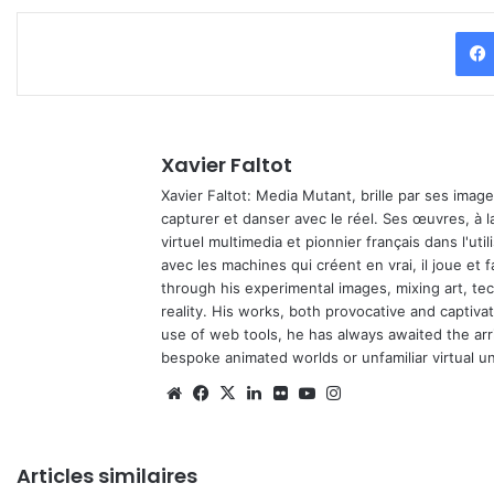
Xavier Faltot
Xavier Faltot: Media Mutant, brille par ses imag
capturer et danser avec le réel. Ses œuvres, à 
virtuel multimedia et pionnier français dans l'utili
avec les machines qui créent en vrai, il joue et
through his experimental images, mixing art, t
reality. His works, both provocative and captiva
use of web tools, he has always awaited the arriv
bespoke animated worlds or unfamiliar virtual u
We
Fa
X
Lin
Fli
Yo
Ins
bsi
ce
ke
ckr
uT
tag
te
bo
din
ub
ra
Articles similaires
ok
e
m