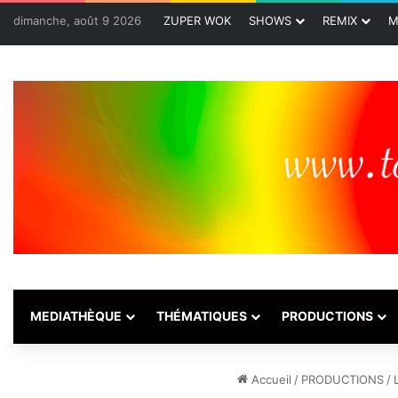
dimanche, août 9 2026
ZUPER WOK
SHOWS
REMIX
M
MEDIATHÈQUE
THÉMATIQUES
PRODUCTIONS
Accueil
/
PRODUCTIONS
/