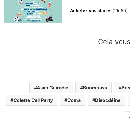
Achetez vos places
(11e50) p
Cela vous
Alain Guiradie
Boombass
Bos
Colette Call Party
Coma
Disocdéine