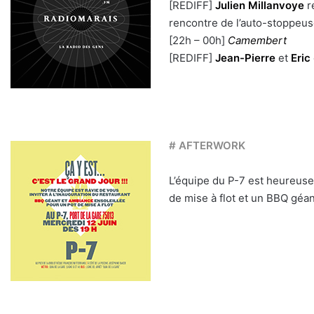
[REDIFF]
Julien Millanvoye
r
rencontre de l’auto-stoppeu
[22h – 00h]
Camembert
[REDIFF]
Jean-Pierre
et
Eric
# AFTERWORK
L’équipe du P-7 est heureuse 
de mise à flot et un BBQ géa