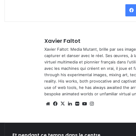
Xavier Faltot
Xavier Faltot: Media Mutant, brille par ses imag
capturer et danser avec le réel. Ses œuvres, à 
virtuel multimedia et pionnier français dans l'utili
avec les machines qui créent en vrai, il joue et
through his experimental images, mixing art, t
reality. His works, both provocative and captiva
use of web tools, he has always awaited the arriv
bespoke animated worlds or unfamiliar virtual u
We
Fa
X
Lin
Fli
Yo
Ins
bsi
ce
ke
ckr
uT
tag
te
bo
din
ub
ra
ok
e
m
Et pendant ce temps dans le centre