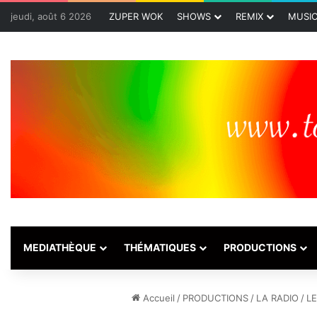
jeudi, août 6 2026
ZUPER WOK
SHOWS
REMIX
MUSI
MEDIATHÈQUE
THÉMATIQUES
PRODUCTIONS
Accueil
/
PRODUCTIONS
/
LA RADIO
/
LE