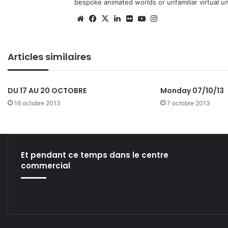
bespoke animated worlds or unfamiliar virtual u
We
Fa
X
Lin
Fli
Yo
Ins
bsi
ce
ke
ckr
uT
tag
te
bo
din
ub
ra
Articles similaires
ok
e
m
DU 17 AU 20 OCTOBRE
Monday 07/10/13
16 octobre 2013
7 octobre 2013
Et pendant ce temps dans le centre
commercial