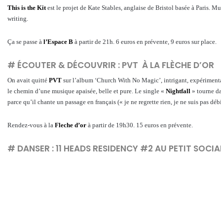
This is the Kit
est le projet de Kate Stables, anglaise de Bristol basée à Paris. M
writing.
Ça se passe à
l’Espace B
à partir de 21h. 6 euros en prévente, 9 euros sur place.
# ÉCOUTER & DÉCOUVRIR : PVT À LA FLÈCHE D’OR
On avait quitté
PVT
sur l’album ‘Church With No Magic’, intrigant, expérimental 
le chemin d’une musique apaisée, belle et pure. Le single «
Nightfall
» tourne da
parce qu’il chante un passage en français (« je ne regrette rien, je ne suis pas d
Rendez-vous à la
Fleche d’or
à partir de 19h30. 15 euros en prévente.
# DANSER : 11 HEADS RESIDENCY #2 AU PETIT SOCIA