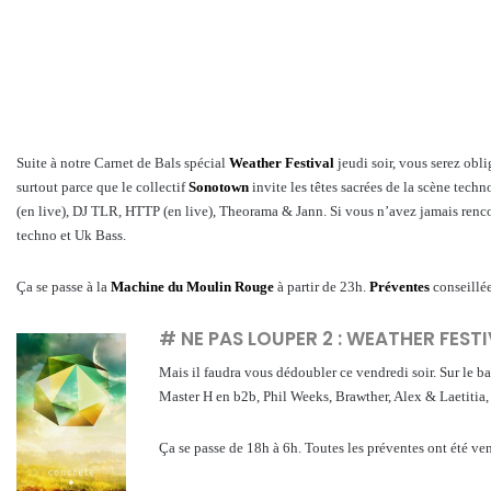
Suite à notre Carnet de Bals spécial
Weather Festival
jeudi soir, vous serez obli
surtout parce que le collectif
Sonotown
invite les têtes sacrées de la scène tec
(en live), DJ TLR, HTTP (en live), Theorama & Jann. Si vous n’avez jamais renc
techno et Uk Bass.
Ça se passe à la
Machine du Moulin Rouge
à partir de 23h.
Préventes
conseillé
# NE PAS LOUPER 2 :
WEATHER FESTI
Mais il faudra vous dédoubler ce vendredi soir. Sur le b
Master H en b2b, Phil Weeks, Brawther, Alex & Laetitia,
Ça se passe de 18h à 6h. Toutes les préventes ont été ve