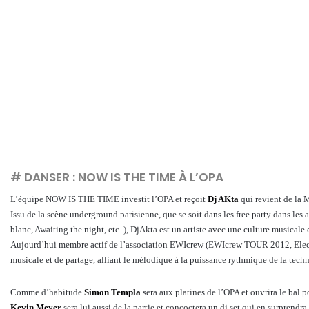
# DANSER : NOW IS THE TIME À L’OPA
L’équipe NOW IS THE TIME investit l’OPA et reçoit
Dj AKta
qui revient de la M
Issu de la scène underground parisienne, que se soit dans les free party dans les 
blanc, Awaiting the night, etc..), DjAkta est un artiste avec une culture musicale
Aujourd’hui membre actif de l’association EWIcrew (EWIcrew TOUR 2012, Electro
musicale et de partage, alliant le mélodique à la puissance rythmique de la tech
Comme d’habitude
Simon Templa
sera aux platines de l’OPA et ouvrira le bal p
Kevin Meyer
sera lui aussi de la partie et concoctera un dj set qui en surprendra