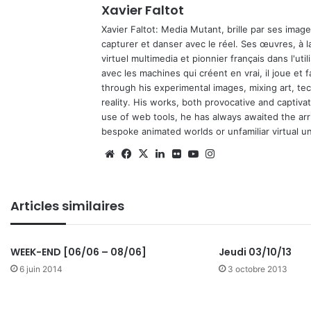
Xavier Faltot
Xavier Faltot: Media Mutant, brille par ses imag
capturer et danser avec le réel. Ses œuvres, à 
virtuel multimedia et pionnier français dans l'utili
avec les machines qui créent en vrai, il joue et
through his experimental images, mixing art, t
reality. His works, both provocative and captiva
use of web tools, he has always awaited the arriv
bespoke animated worlds or unfamiliar virtual u
We
Fa
X
Lin
Fli
Yo
Ins
bsi
ce
ke
ckr
uT
tag
te
bo
din
ub
ra
Articles similaires
ok
e
m
WEEK-END [06/06 – 08/06]
Jeudi 03/10/13
6 juin 2014
3 octobre 2013