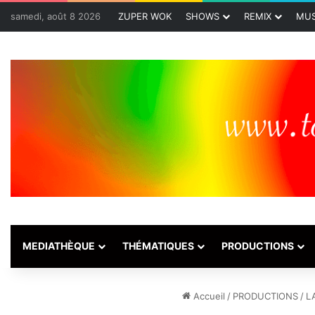
samedi, août 8 2026
ZUPER WOK
SHOWS
REMIX
MUS
MEDIATHÈQUE
THÉMATIQUES
PRODUCTIONS
Accueil
/
PRODUCTIONS
/
L