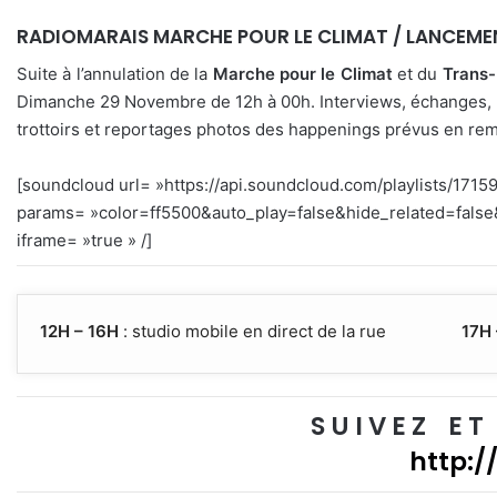
RADIOMARAIS MARCHE POUR LE CLIMAT / LANCEMEN
Suite à l’annulation de la
Marche pour le Climat
et du
Trans-
Dimanche 29 Novembre de 12h à 00h. Interviews, échanges,
trottoirs et reportages photos des happenings prévus en r
[soundcloud url= »https://api.soundcloud.com/playlists/1715
params= »color=ff5500&auto_play=false&hide_related=fal
iframe= »true » /]
12H – 16H
: studio mobile en direct de la rue
17H
S U I V E Z E T 
http: