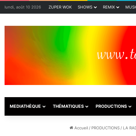
lundi, août 10 2026
ZUPER WOK
SHOWS
REMIX
MUSI
MEDIATHÈQUE
THÉMATIQUES
PRODUCTIONS
Accueil
/
PRODUCTIONS
/
LA RA