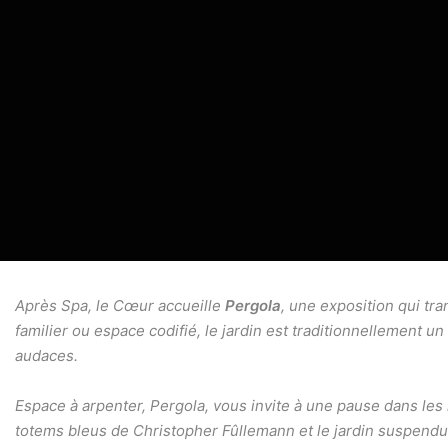
Après Spa, le Cœur accueille
Pergola
, une exposition qui tra
familier ou espace codifié, le jardin est traditionnellement un
audaces.
Espace à arpenter, Pergola, vous invite à une pause dans les
totems bleus de Christopher Fûllemann et le jardin suspen