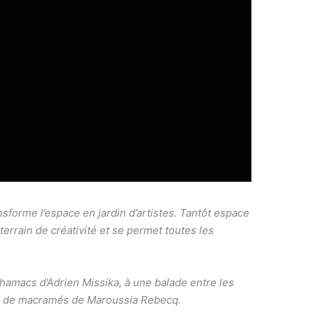
nsforme l’espace en jardin d’artistes. Tantôt espace
 terrain de créativité et se permet toutes les
 hamacs d’Adrien Missika, à une balade entre les
du de macramés de Maroussia Rebecq.