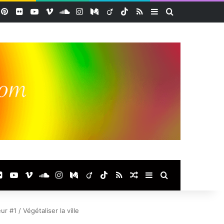
acebook
Pinterest
Flickr
YouTube
Vimeo
SoundCloud
Instagram
Medium
Viadeo
TikTok
RSS
Sidebar (barre lat
Rechercher
ook
terest
Flickr
YouTube
Vimeo
SoundCloud
Instagram
Medium
Viadeo
TikTok
RSS
Article Aléatoire
Sidebar (barre laté
Rechercher
r #1 / Végétaliser la ville