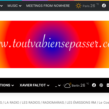
℃
26
F
MUSIC
MEETINGS FROM NOWHERE
Paris
℃
26
Faceb
Pin
TIONS
XAVIER FALTOT
_
Berlin
S
/
LA RADIO
/
LES RADIOS
/
RADIOMARAIS
/
LES ÉMISSIONS RM
/
Le Coeu