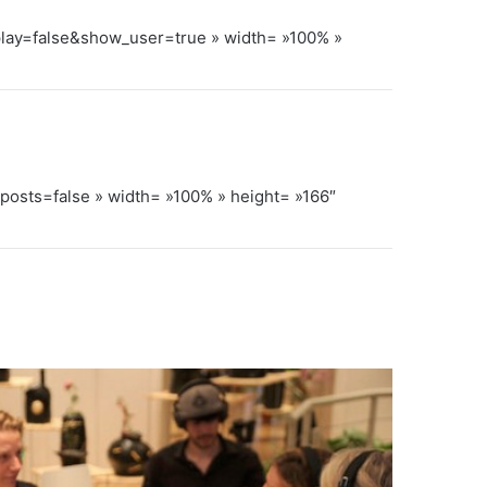
lay=false&show_user=true » width= »100% »
ts=false » width= »100% » height= »166″