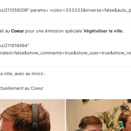
racks/211059206″ params= »color=333333&inverse=false&auto_p
ait au
Coeur
pour une émission spéciale
Végétaliser la ville
.
cks/211618464″
lated=false&show_comments=true&show_user=true&show_repos
 ville, avec au micro :
actuellement au Coeur