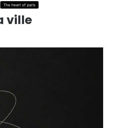
The heart of paris
 ville