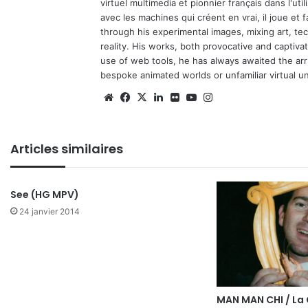
virtuel multimedia et pionnier français dans l'utili
avec les machines qui créent en vrai, il joue et
through his experimental images, mixing art, t
reality. His works, both provocative and captiva
use of web tools, he has always awaited the arriv
bespoke animated worlds or unfamiliar virtual u
We
Fa
X
Lin
Fli
Yo
Ins
bsi
ce
ke
ckr
uT
tag
te
bo
din
ub
ra
Articles similaires
ok
e
m
See (HG MPV)
24 janvier 2014
MAN MAN CHI / La