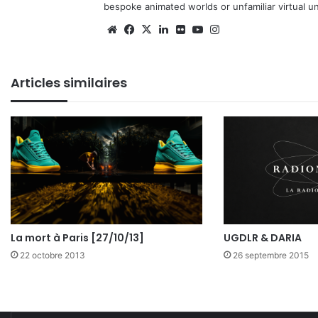
bespoke animated worlds or unfamiliar virtual u
We
Fa
X
Lin
Fli
Yo
Ins
bsi
ce
ke
ckr
uT
tag
te
bo
din
ub
ra
Articles similaires
ok
e
m
UGDLR & DARIA
La mort à Paris [27/10/13]
26 septembre 2015
22 octobre 2013