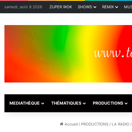
samedi, août 8 2026
ZUPER WOK
SHOWS
REMIX
MUS
MEDIATHÈQUE
THÉMATIQUES
PRODUCTIONS
Accueil
/
PRODUCTIONS
/
LA RADIO
/