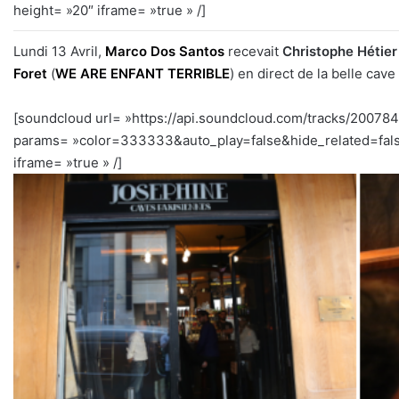
height= »20″ iframe= »true » /]
Lundi 13 Avril,
Marco Dos Santos
recevait
Christophe Hétie
Foret
(
WE ARE ENFANT TERRIBLE
) en direct de la belle cave
[soundcloud url= »https://api.soundcloud.com/tracks/20078
params= »color=333333&auto_play=false&hide_related=fal
iframe= »true » /]