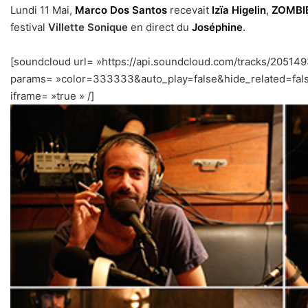
Lundi 11 Mai,
Marco Dos Santos
recevait
Izïa Higelin
,
ZOMBI
festival
Villette Sonique
en direct du
Joséphine
.
[soundcloud url= »https://api.soundcloud.com/tracks/20514
params= »color=333333&auto_play=false&hide_related=fal
iframe= »true » /]