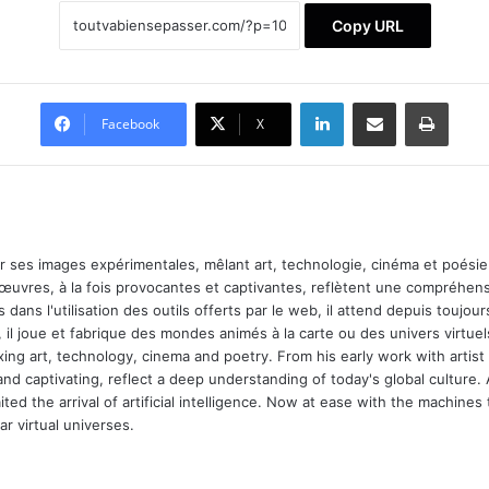
Copy URL
Linkedin
Partager par email
Impri
Facebook
X
ar ses images expérimentales, mêlant art, technologie, cinéma et poésie.
 œuvres, à la fois provocantes et captivantes, reflètent une compréhens
 dans l'utilisation des outils offerts par le web, il attend depuis toujours l
 il joue et fabrique des mondes animés à la carte ou des univers virtuel
xing art, technology, cinema and poetry. From his early work with arti
and captivating, reflect a deep understanding of today's global culture.
ed the arrival of artificial intelligence. Now at ease with the machines 
r virtual universes.
m