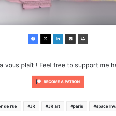
Facebook
X
Linkedin
Partager par email
Imprimer
a vous plaît ! Feel free to support me h
er de rue
JR
JR art
paris
space Inv