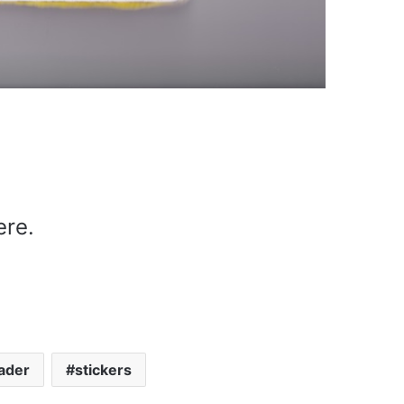
ere.
ader
stickers