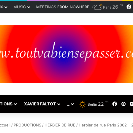
℃
26
IX
MUSIC
MEETINGS FROM NOWHERE
Paris
℃
Faceb
Pin
22
TIONS
XAVIER FALTOT
_
Berlin
cueil
/
PRODUCTIONS
/
HERBIER DE RUE
/
Herbier de rue Paris 2002 – 