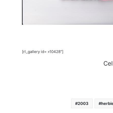
[rl_gallery id= »10428″]
Cel
2003
herbi