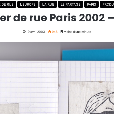
R DE RUE
L'EUROPE
LA RUE
LE PARTAGE
PARIS
PRODU
er de rue Paris 2002 
19 avril 2003
948
Moins d’une minute