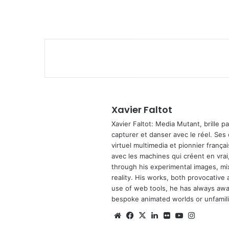
Xavier Faltot
Xavier Faltot: Media Mutant, brille p
capturer et danser avec le réel. Ses
virtuel multimedia et pionnier français
avec les machines qui créent en vrai,
through his experimental images, mi
reality. His works, both provocative 
use of web tools, he has always await
bespoke animated worlds or unfamilia
Website
Facebook
X
Linkedin
Flickr
YouTube
Instagra