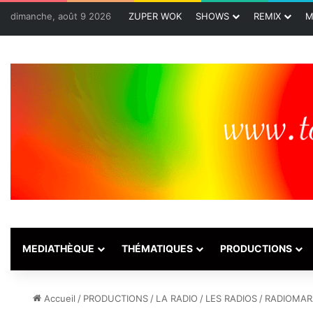
dimanche, août 9 2026
ZUPER WOK
SHOWS
REMIX
M
MEDIATHÈQUE
THÉMATIQUES
PRODUCTIONS
Accueil
/
PRODUCTIONS
/
LA RADIO
/
LES RADIOS
/
RADIOMAR