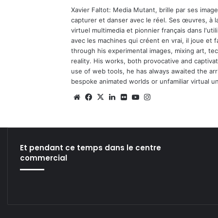
Xavier Faltot: Media Mutant, brille par ses imag
capturer et danser avec le réel. Ses œuvres, à 
virtuel multimedia et pionnier français dans l'utili
avec les machines qui créent en vrai, il joue et
through his experimental images, mixing art, t
reality. His works, both provocative and captiva
use of web tools, he has always awaited the arriv
bespoke animated worlds or unfamiliar virtual u
We
Fa
X
Lin
Fli
Yo
Ins
bsi
ce
ke
ckr
uT
tag
te
bo
din
ub
ra
ok
e
m
Et pendant ce temps dans le centre
commercial