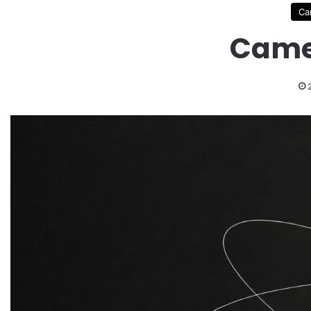
Ca
Camem