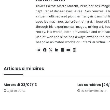
Xavier Faltot: Media Mutant, brille par ses imag
capturer et danser avec le réel. Ses œuvres, à 
virtuel multimedia et pionnier français dans l'utili
avec les machines qui créent en vrai, il joue et
through his experimental images, mixing art, t
reality. His works, both provocative and captiva
use of web tools, he has always awaited the arriv
bespoke animated worlds or unfamiliar virtual u
We
Fa
X
Lin
Fli
Yo
Ins
bsi
ce
ke
ckr
uT
tag
te
bo
din
ub
ra
Articles similaires
ok
e
m
Mercredi 03/07/13
Les sorcières [24/
3 juillet 2013
20 novembre 2013