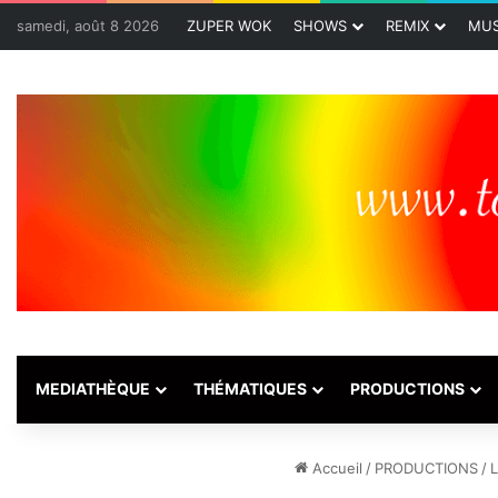
samedi, août 8 2026
ZUPER WOK
SHOWS
REMIX
MUS
MEDIATHÈQUE
THÉMATIQUES
PRODUCTIONS
Accueil
/
PRODUCTIONS
/
L