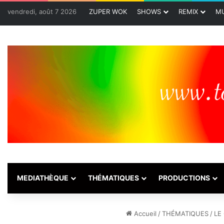
vendredi, août 7 2026
ZUPER WOK
SHOWS
REMIX
MU
MEDIATHÈQUE
THÉMATIQUES
PRODUCTIONS
Accueil
/
THÉMATIQUES
/
LE