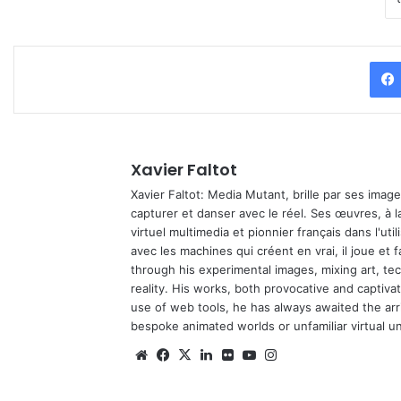
Xavier Faltot
Xavier Faltot: Media Mutant, brille par ses imag
capturer et danser avec le réel. Ses œuvres, à 
virtuel multimedia et pionnier français dans l'utili
avec les machines qui créent en vrai, il joue et
through his experimental images, mixing art, t
reality. His works, both provocative and captiva
use of web tools, he has always awaited the arriv
bespoke animated worlds or unfamiliar virtual u
Website
Facebook
X
Linkedin
Flickr
YouTube
Instagram