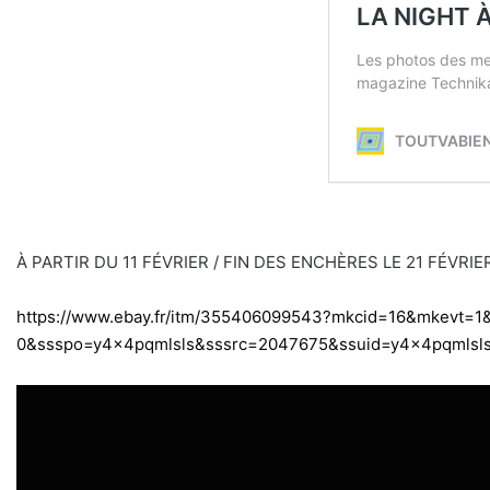
À PARTIR DU 11 FÉVRIER / FIN DES ENCHÈRES LE 21 FÉVRIE
https://www.ebay.fr/itm/355406099543?mkcid=16&mkevt=
0&ssspo=y4x4pqmlsls&sssrc=2047675&ssuid=y4x4pqmlsl