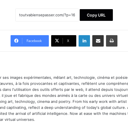
Copy URL
Linkedin
Partager par email
Imprimer
Facebook
X
ar ses images expérimentales, mêlant art, technologie, cinéma et poésie.
 œuvres, à la fois provocantes et captivantes, reflètent une compréhens
 dans l'utilisation des outils offerts par le web, il attend depuis toujours l
 il joue et fabrique des mondes animés à la carte ou des univers virtuel
xing art, technology, cinema and poetry. From his early work with arti
and captivating, reflect a deep understanding of today's global culture.
ed the arrival of artificial intelligence. Now at ease with the machines 
r virtual universes.