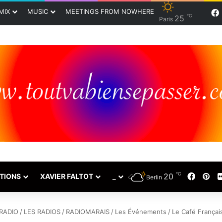
MIX
MUSIC
MEETINGS FROM NOWHERE
℃
25
Paris
℃
20
Faceb
Pin
TIONS
XAVIER FALTOT
_
Berlin
RADIO
/
LES RADIOS
/
RADIOMARAIS
/
Les Événements
/
Le Café Françai