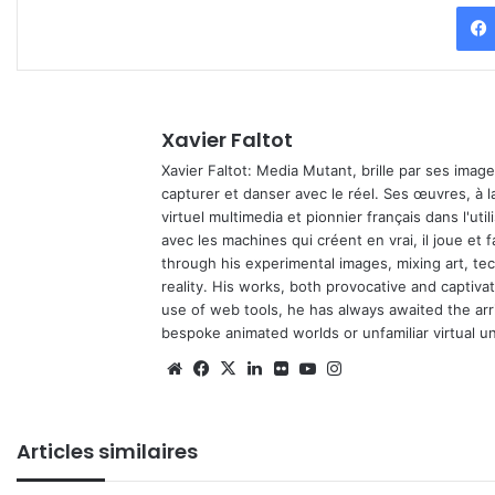
Xavier Faltot
Xavier Faltot: Media Mutant, brille par ses imag
capturer et danser avec le réel. Ses œuvres, à 
virtuel multimedia et pionnier français dans l'utili
avec les machines qui créent en vrai, il joue et
through his experimental images, mixing art, t
reality. His works, both provocative and captiva
use of web tools, he has always awaited the arriv
bespoke animated worlds or unfamiliar virtual u
We
Fa
X
Lin
Fli
Yo
Ins
bsi
ce
ke
ckr
uT
tag
te
bo
din
ub
ra
Articles similaires
ok
e
m