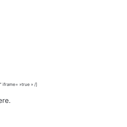
 iframe= »true » /]
ere.