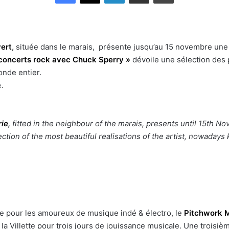
vert
,
située dans le marais,
présente jusqu’au 15 novembre une 
 concerts rock avec Chuck Sperry »
dévoile une sélection des p
nde entier.
e.
rie
,
fitted in the neighbour of the marais, presents until 15th N
ction of the most beautiful realisations of the artist, nowadays
e pour les amoureux de musique indé & électro, le
Pitchwork M
 la Villette pour trois jours de jouissance musicale. Une troisiè