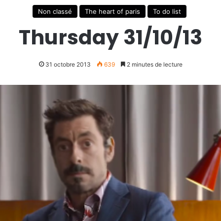
Non classé
The heart of paris
To do list
Thursday 31/10/13
31 octobre 2013
639
2 minutes de lecture