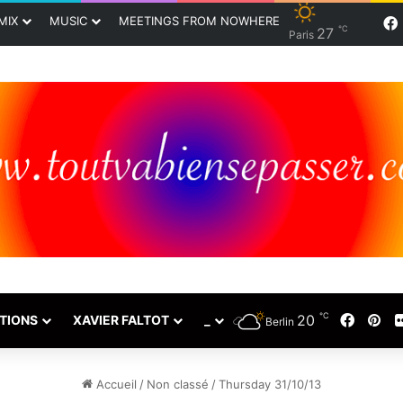
MIX
MUSIC
MEETINGS FROM NOWHERE
℃
27
Paris
℃
20
Faceb
Pin
TIONS
XAVIER FALTOT
_
Berlin
Accueil
/
Non classé
/
Thursday 31/10/13