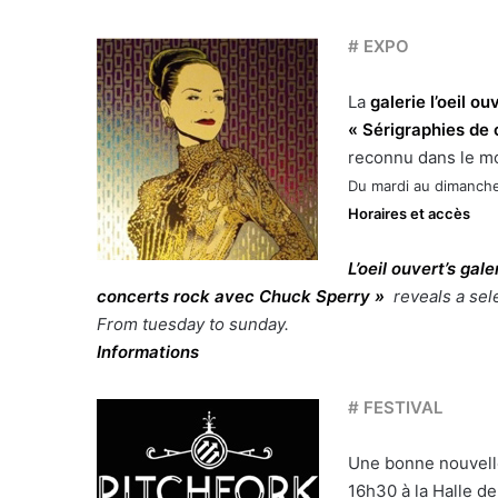
# EXPO
La
galerie l’oeil ou
« Sérigraphies de
reconnu dans le mo
Du mardi au dimanch
Horaires et accès
L’oeil ouvert’s gale
concerts rock avec Chuck Sperry »
reveals a sele
From tuesday to sunday.
Informations
# FESTIVAL
Une bonne nouvell
16h30 à la Halle de