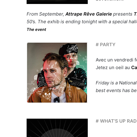
From September,
Attrape Rêve Galerie
presents
T
50’s. The exhib is ending tonight with a special ha
The event
# PARTY
Avec un vendredi f
Jetez un oeil au
Ca
Friday is a Nationa
best events has be
# WHAT’S UP RA