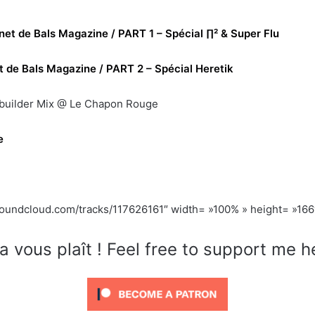
net de Bals Magazine / PART 1 – Spécial ∏² & Super Flu
t de Bals Magazine / PART 2 – Spécial Heretik
builder Mix @ Le Chapon Rouge
e
.soundcloud.com/tracks/117626161″ width= »100% » height= »166″
a vous plaît ! Feel free to support me h