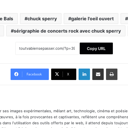
e Bals
chuck sperry
galerie l'oeil ouvert
sérigraphie de concerts rock avec chuck sperry
Copy URL
Linkedin
Partager par email
Imprimer
Facebook
X
ar ses images expérimentales, mêlant art, technologie, cinéma et poésie.
 œuvres, à la fois provocantes et captivantes, reflètent une compréhens
 dans l'utilisation des outils offerts par le web, il attend depuis toujours l