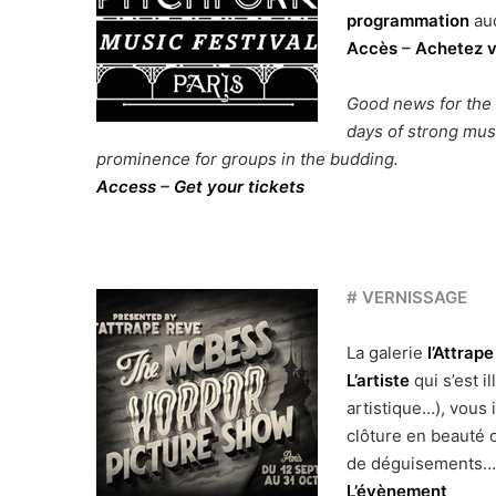
programmation
aud
Accès
–
Achetez v
Good news for the 
days of strong mus
prominence for groups in the budding.
Access
–
Get your tickets
# VERNISSAGE
La galerie
l’Attrap
L’artiste
qui s’est i
artistique…), vous 
clôture en beauté c
de déguisements
L’évènement