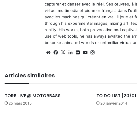
capturer et danser avec le réel. Ses œuvres, à 
virtuel multimedia et pionnier français dans l'utili
avec les machines qui créent en vrai, il joue et
through his experimental images, mixing art, t
reality. His works, both provocative and captiva
use of web tools, he has always awaited the arriv
bespoke animated worlds or unfamiliar virtual u
We
Fa
X
Lin
Fli
Yo
Ins
bsi
ce
ke
ckr
uT
tag
te
bo
din
ub
ra
Articles similaires
ok
e
m
TORB LIVE @ MOTORBASS
TO DO LIST [20/01
25 mars 2015
20 janvier 2014